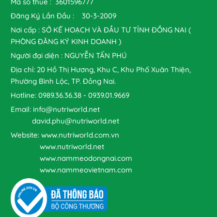
Mã số thuế : 3601596777
Đăng Ký Lần Đầu : 30-3-2009
Nơi cấp : SỞ KẾ HOẠCH VÀ ĐẦU TƯ TỈNH ĐỒNG NAI (
PHÒNG ĐĂNG KÝ KINH DOANH )
Người đại diện : NGUYỄN TẤN PHÚ
Địa chỉ: 20 Hồ Thị Hương, Khu C, Khu Phố Xuân Thiện,
Phường Bình Lộc, TP. Đồng Nai.
Hotline: 0989.36.36.38 - 0939.01.9669
Email: info@nutriworld.net
david.phu@nutriworld.net
Website: www.nutriworld.com.vn
www.nutriworld.net
www.nammeodongnai.com
www.nammeovietnam.com