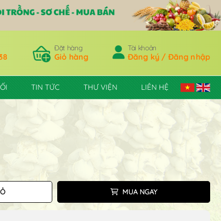
Đặt hàng
Tài khoản
38
Giỏ hàng
Đăng ký / Đăng nhập
ỐI
TIN TỨC
THƯ VIỆN
LIÊN HỆ
IỎ
MUA NGAY