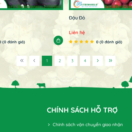
Đậu Đỏ
Liên hệ
0 (0 đánh giá)
0 (0 đánh giá)
1
2
3
4
CHÍNH SÁCH HỖ TRỢ
Chính sách vận chuyển giao nhận