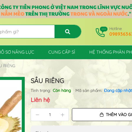
Hotline
09893636
HỒ SƠ NĂNG LỰC
CUNG CẤP SỈ
HỆ THỐNG PHÂN PH
U RIÊNG
SẦU RIÊNG
Tình trạng:
Còn hàng
Mã sản phẩm:
Đang cập nhật
Liên hệ
THÊM VÀO G