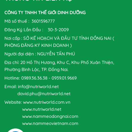
CÔNG TY TNHH THẾ GIỚI DINH DƯỠNG
Mã số thuế : 3601596777
Đăng Ký Lần Đầu : 30-3-2009
Nơi cấp : SỞ KẾ HOẠCH VÀ ĐẦU TƯ TỈNH ĐỒNG NAI (
PHÒNG ĐĂNG KÝ KINH DOANH )
Người đại diện : NGUYỄN TẤN PHÚ
Địa chỉ: 20 Hồ Thị Hương, Khu C, Khu Phố Xuân Thiện,
Phường Bình Lộc, TP. Đồng Nai.
Hotline: 0989.36.36.38 - 0939.01.9669
Email: info@nutriworld.net
david.phu@nutriworld.net
Website: www.nutriworld.com.vn
www.nutriworld.net
www.nammeodongnai.com
www.nammeovietnam.com