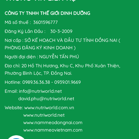
CÔNG TY TNHH THẾ GIỚI DINH DƯỠNG
Mã số thuế : 3601596777
Đăng Ký Lần Đầu : 30-3-2009
Nơi cấp : SỞ KẾ HOẠCH VÀ ĐẦU TƯ TỈNH ĐỒNG NAI (
PHÒNG ĐĂNG KÝ KINH DOANH )
Người đại diện : NGUYỄN TẤN PHÚ
Địa chỉ: 20 Hồ Thị Hương, Khu C, Khu Phố Xuân Thiện,
Phường Bình Lộc, TP. Đồng Nai.
Hotline: 0989.36.36.38 - 0939.01.9669
Email: info@nutriworld.net
david.phu@nutriworld.net
Website: www.nutriworld.com.vn
www.nutriworld.net
www.nammeodongnai.com
www.nammeovietnam.com