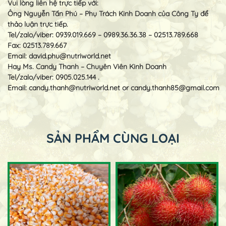
Vui lòng liên hệ trực tiếp với:
Ông Nguyễn Tấn Phú – Phụ Trách Kinh Doanh của Công Ty để
thảo luận trực tiếp.
Tel/zalo/viber: 0939.019.669 – 0989.36.36.38 – 02513.789.668
Fax: 02513.789.667
Email:
david.phu@nutriworld.net
Hay Ms. Candy Thanh – Chuyên Viên Kinh Doanh
Tel/zalo/viber: 0905.025.144 .
Email:
candy.thanh@nutriworld.net
or
candy.thanh85@gmail.com
SẢN PHẨM CÙNG LOẠI