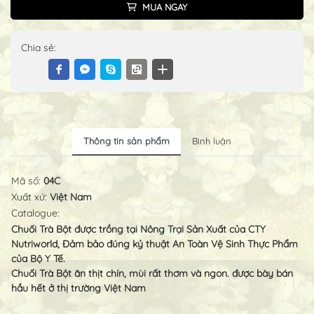
MUA NGAY
Chia sẻ:
Thông tin sản phẩm
Bình luận
Mã số:
04C
Xuất xứ:
Việt Nam
Catalogue:
Chuối Trà Bột được trồng tại Nông Trại Sản Xuất của CTY
Nutriworld, Đảm bảo đúng kỷ thuật An Toàn Vệ Sinh Thực Phẩm
của Bộ Y Tế.
Chuối Trà Bột ăn thịt chín, mùi rất thơm và ngon. được bày bán
hầu hết ở thị trường Việt Nam