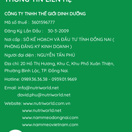
CÔNG TY TNHH THẾ GIỚI DINH DƯỠNG
Mã số thuế : 3601596777
Đăng Ký Lần Đầu : 30-3-2009
Nơi cấp : SỞ KẾ HOẠCH VÀ ĐẦU TƯ TỈNH ĐỒNG NAI (
PHÒNG ĐĂNG KÝ KINH DOANH )
Người đại diện : NGUYỄN TẤN PHÚ
Địa chỉ: 20 Hồ Thị Hương, Khu C, Khu Phố Xuân Thiện,
Phường Bình Lộc, TP. Đồng Nai.
Hotline: 0989.36.36.38 - 0939.01.9669
Email: info@nutriworld.net
david.phu@nutriworld.net
Website: www.nutriworld.com.vn
www.nutriworld.net
www.nammeodongnai.com
www.nammeovietnam.com