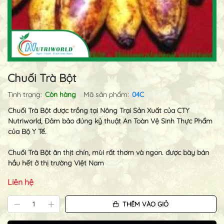
Chuối Trà Bột
Tình trạng:
Còn hàng
Mã sản phẩm:
04C
Chuối Trà Bột được trồng tại Nông Trại Sản Xuất của CTY
Nutriworld, Đảm bảo đúng kỷ thuật An Toàn Vệ Sinh Thực Phẩm
của Bộ Y Tế.
Chuối Trà Bột ăn thịt chín, mùi rất thơm và ngon. được bày bán
hầu hết ở thị trường Việt Nam
Liên hệ
THÊM VÀO GIỎ