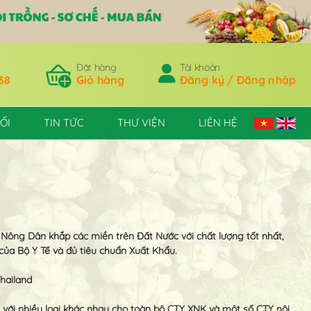
Đặt hàng
Tài khoản
38
Giỏ hàng
Đăng ký / Đăng nhập
ỐI
TIN TỨC
THƯ VIỆN
LIÊN HỆ
Nông Dân khắp các miền trên Đất Nước với chất lượng tốt nhất,
ủa Bộ Y Tế và đủ tiêu chuẩn Xuất Khẩu.
hailand
 với nhiều loại khác nhau cho toàn bộ CTY XNK và một số CTY nội