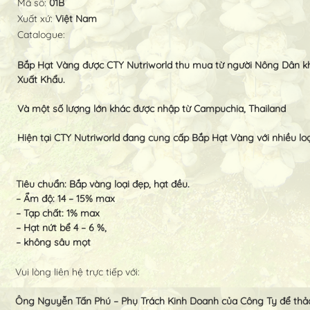
Mã số:
01B
Xuất xứ:
Việt Nam
Catalogue:
Bắp Hạt Vàng được CTY Nutriworld thu mua từ người Nông Dân khắ
Xuất Khẩu.
Và một số lượng lớn khác được nhập từ Campuchia, Thailand
Hiện tại CTY Nutriworld đang cung cấp Bắp Hạt Vàng với nhiều lo
Tiêu chuẩn: Bắp vàng loại đẹp, hạt đều.
– Ẩm độ: 14 – 15% max
– Tạp chất: 1% max
– Hạt nứt bể 4 – 6 %,
– không sâu mọt
Vui lòng liên hệ trực tiếp với:
Ông Nguyễn Tấn Phú – Phụ Trách Kinh Doanh của Công Ty để thảo 