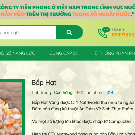
Hotline
09893636
HỒ SƠ NĂNG LỰC
CUNG CẤP SỈ
HỆ THỐNG PHÂN PH
Bắp Hạt
Tình trạng:
Còn hàng
Mã sản phẩm:
01B
Bắp Hạt Vàng được CTY Nutriworld thu mua từ người 
Đảm bảo đúng kỷ thuật An Toàn Vệ Sinh Thực Phẩm c
Và một số lượng lớn khác được nhập từ Campuchia, T
Hiện tại CTY Nutriworld đang cung cấp Bắp Hạt Vàng