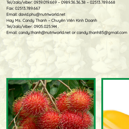
Tel/zalo/viber: 0939.019.669 – 0989.36.36.38 – 02513.789.668
Fax: 02513.789.667
Email:
david.phu@nutriworld.net
Hay Ms. Candy Thanh – Chuyên Viên Kinh Doanh
Tel/zalo/viber: 0905.025.144 .
Email:
candy.thanh@nutriworld.net
or
candy.thanh85@gmail.com