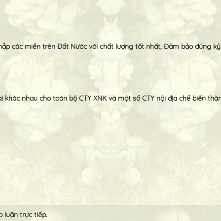
p các miền trên Đất Nước với chất lượng tốt nhất, Đảm bảo đúng kỷ 
ại khác nhau cho toàn bộ CTY XNK và một số CTY nội địa chế biến thà
luận trực tiếp.