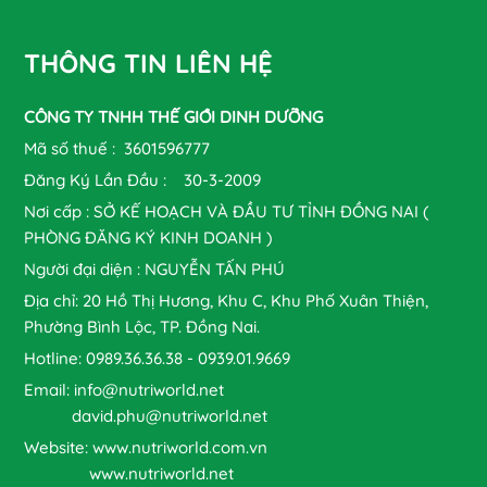
THÔNG TIN LIÊN HỆ
CÔNG TY TNHH THẾ GIỚI DINH DƯỠNG
Mã số thuế : 3601596777
Đăng Ký Lần Đầu : 30-3-2009
Nơi cấp : SỞ KẾ HOẠCH VÀ ĐẦU TƯ TỈNH ĐỒNG NAI (
PHÒNG ĐĂNG KÝ KINH DOANH )
Người đại diện : NGUYỄN TẤN PHÚ
Địa chỉ: 20 Hồ Thị Hương, Khu C, Khu Phố Xuân Thiện,
Phường Bình Lộc, TP. Đồng Nai.
Hotline: 0989.36.36.38 - 0939.01.9669
Email: info@nutriworld.net
david.phu@nutriworld.net
Website: www.nutriworld.com.vn
www.nutriworld.net