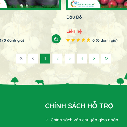
Đậu Đỏ
Liên hệ
0 (0 đánh giá)
0 (0 đánh giá)
1
2
3
4
CHÍNH SÁCH HỖ TRỢ
Chính sách vận chuyển giao nhận