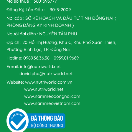
Mã số thuế : 3601596777
Đăng Ký Lần Đầu : 30-3-2009
Nơi cấp : SỞ KẾ HOẠCH VÀ ĐẦU TƯ TỈNH ĐỒNG NAI (
PHÒNG ĐĂNG KÝ KINH DOANH )
Người đại diện : NGUYỄN TẤN PHÚ
Địa chỉ: 20 Hồ Thị Hương, Khu C, Khu Phố Xuân Thiện,
Phường Bình Lộc, TP. Đồng Nai.
Hotline: 0989.36.36.38 - 0939.01.9669
Email: info@nutriworld.net
david.phu@nutriworld.net
Website: www.nutriworld.com.vn
www.nutriworld.net
www.nammeodongnai.com
www.nammeovietnam.com