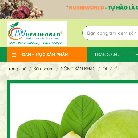
TRANG CHỦ
DANH MỤC SẢN PHẨM
Trang chủ
Sản phẩm
NÔNG SẢN KHÁC
ỔI
ỔI