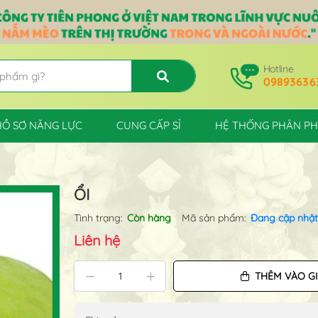
Hotline
09893636
HỒ SƠ NĂNG LỰC
CUNG CẤP SỈ
HỆ THỐNG PHÂN PH
ỔI
Tình trạng:
Còn hàng
Mã sản phẩm:
Đang cập nhật
Liên hệ
THÊM VÀO G