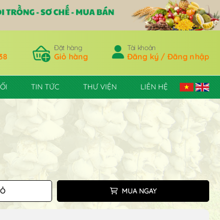
Đặt hàng
Tài khoản
38
Giỏ hàng
Đăng ký / Đăng nhập
ỐI
TIN TỨC
THƯ VIỆN
LIÊN HỆ
IỎ
MUA NGAY