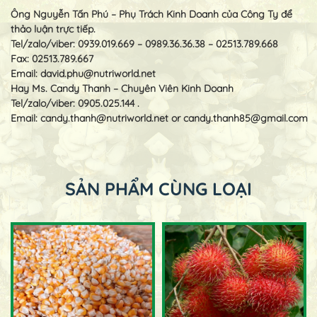
Ông Nguyễn Tấn Phú – Phụ Trách Kinh Doanh của Công Ty để
thảo luận trực tiếp.
Tel/zalo/viber: 0939.019.669 – 0989.36.36.38 – 02513.789.668
Fax: 02513.789.667
Email:
david.phu@nutriworld.net
Hay Ms. Candy Thanh – Chuyên Viên Kinh Doanh
Tel/zalo/viber: 0905.025.144 .
Email:
candy.thanh@nutriworld.net
or
candy.thanh85@gmail.com
SẢN PHẨM CÙNG LOẠI