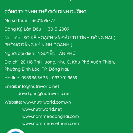
CÔNG TY TNHH THẾ GIỚI DINH DƯỠNG
Mã số thuế : 3601596777
Đăng Ký Lần Đầu : 30-3-2009
Nơi cấp : SỞ KẾ HOẠCH VÀ ĐẦU TƯ TỈNH ĐỒNG NAI (
PHÒNG ĐĂNG KÝ KINH DOANH )
Người đại diện : NGUYỄN TẤN PHÚ
Địa chỉ: 20 Hồ Thị Hương, Khu C, Khu Phố Xuân Thiện,
Phường Bình Lộc, TP. Đồng Nai.
Hotline: 0989.36.36.38 - 0939.01.9669
Email: info@nutriworld.net
david.phu@nutriworld.net
Website: www.nutriworld.com.vn
www.nutriworld.net
www.nammeodongnai.com
www.nammeovietnam.com