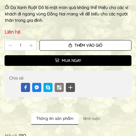
Ổi Da Xanh Ruột Đỏ là một món quà không thể thiếu cho các vị
khách đi ngang vùng Đồng Nai mang về để biếu cho các người
thân trong gia đình.
Liên hệ
THÊM VÀO GIỎ
MUA NGAY
Chia sẻ:
Thông tin sản phẩm
Bình luận
Mã số:
01O