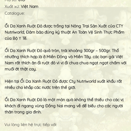
Xuất xứ:
Việt Nam
Catalogue:
Ổi Da Xanh Ruột Đỏ được trồng tại Nông Trại Sản Xuất của CTY
Nutriworld, Đảm bảo đúng kỷ thuật An Toàn Vệ Sinh Thực Phẩm
của Bộ Y Tế.
Ổi Da Xanh Ruột Đỏ quả tròn, trái khoảng 300gr – 500gr. Thổ
nhưỡng thích hợp là ở Miền Đông và Miền Tây. các bạn gái Việt
Nam rất thích ăn ổi ruột đỏ vì vị ổi chua chua ngọt ngọt chấm với
muối ớt thật cay.
Hiện tại Ổi Da Xanh Ruột Đỏ được Cty Nutriworld xuất khẩu rất
nhiều cho khắp các nước trên thế giới.
Ổi Da Xanh Ruột Đỏ là một món quà không thể thiếu cho các vị
khách đi ngang vùng Đồng Nai mang về để biếu cho các người
thân trong gia đình.
Vui lòng liên hệ trực tiếp với: