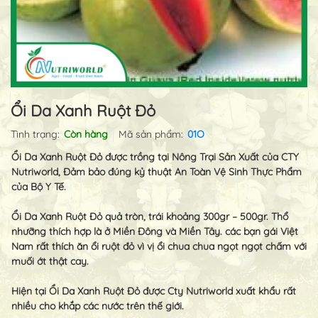
Ổi Da Xanh Ruột Đỏ
Tình trạng:
Còn hàng
Mã sản phẩm:
01O
Ổi Da Xanh Ruột Đỏ được trồng tại Nông Trại Sản Xuất của CTY
Nutriworld, Đảm bảo đúng kỷ thuật An Toàn Vệ Sinh Thực Phẩm
của Bộ Y Tế.
Ổi Da Xanh Ruột Đỏ quả tròn, trái khoảng 300gr – 500gr. Thổ
nhưỡng thích hợp là ở Miền Đông và Miền Tây. các bạn gái Việt
Nam rất thích ăn ổi ruột đỏ vì vị ổi chua chua ngọt ngọt chấm với
muối ớt thật cay.
Hiện tại Ổi Da Xanh Ruột Đỏ được Cty Nutriworld xuất khẩu rất
nhiều cho khắp các nước trên thế giới.