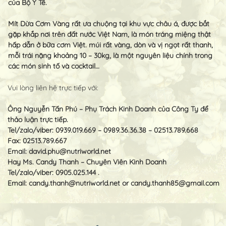
của Bộ Y Tế.
Mít Dừa Cơm Vàng rất ưa chuộng tại khu vực châu á, được bắt
gặp khắp nơi trên đất nước Việt Nam, là món tráng miệng thật
hấp dẫn ở bữa cơm Việt. múi rất vàng, dòn và vị ngọt rất thanh,
mỗi trái nặng khoảng 10 – 30kg, là một nguyên liệu chính trong
các món sinh tố và cocktail…
Vui lòng liên hệ trực tiếp với:
Ông Nguyễn Tấn Phú – Phụ Trách Kinh Doanh của Công Ty để
thảo luận trực tiếp.
Tel/zalo/viber: 0939.019.669 – 0989.36.36.38 – 02513.789.668
Fax: 02513.789.667
Email:
david.phu@nutriworld.net
Hay Ms. Candy Thanh – Chuyên Viên Kinh Doanh
Tel/zalo/viber: 0905.025.144 .
Email:
candy.thanh@nutriworld.net
or
candy.thanh85@gmail.com