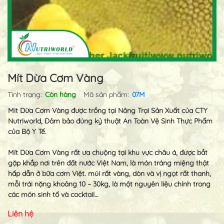
Mít Dừa Cơm Vàng
Tình trạng:
Còn hàng
Mã sản phẩm:
07M
Mit Dừa Cơm Vàng được trồng tại Nông Trại Sản Xuất của CTY
Nutriworld, Đảm bảo đúng kỷ thuật An Toàn Vệ Sinh Thực Phẩm
của Bộ Y Tế.
Mít Dừa Cơm Vàng rất ưa chuộng tại khu vực châu á, được bắt
gặp khắp nơi trên đất nước Việt Nam, là món tráng miệng thật
hấp dẫn ở bữa cơm Việt. múi rất vàng, dòn và vị ngọt rất thanh,
mỗi trái nặng khoảng 10 – 30kg, là một nguyên liệu chính trong
các món sinh tố và cocktail…
Liên hệ