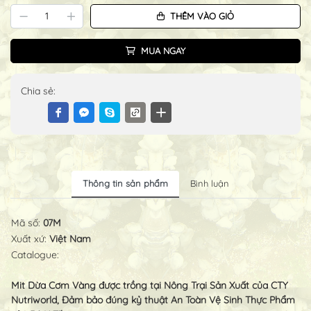
THÊM VÀO GIỎ
MUA NGAY
Chia sẻ:
Thông tin sản phẩm
Bình luận
Mã số:
07M
Xuất xứ:
Việt Nam
Catalogue:
Mit Dừa Cơm Vàng được trồng tại Nông Trại Sản Xuất của CTY
Nutriworld, Đảm bảo đúng kỷ thuật An Toàn Vệ Sinh Thực Phẩm