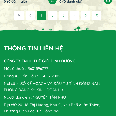
0 (0 đánh giá)
0 (0 đánh giá)
1
2
3
4
THÔNG TIN LIÊN HỆ
CÔNG TY TNHH THẾ GIỚI DINH DƯỠNG
Mã số thuế : 3601596777
Đăng Ký Lần Đầu : 30-3-2009
Nơi cấp : SỞ KẾ HOẠCH VÀ ĐẦU TƯ TỈNH ĐỒNG NAI (
PHÒNG ĐĂNG KÝ KINH DOANH )
Người đại diện : NGUYỄN TẤN PHÚ
Địa chỉ: 20 Hồ Thị Hương, Khu C, Khu Phố Xuân Thiện,
Phường Bình Lộc, TP. Đồng Nai.