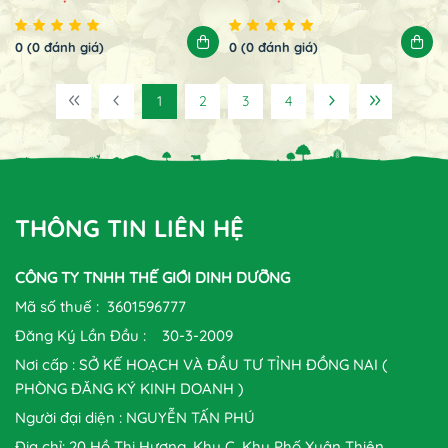
0 (0 đánh giá)
0 (0 đánh giá)
1
2
3
4
THÔNG TIN LIÊN HỆ
CÔNG TY TNHH THẾ GIỚI DINH DƯỠNG
Mã số thuế : 3601596777
Đăng Ký Lần Đầu : 30-3-2009
Nơi cấp : SỞ KẾ HOẠCH VÀ ĐẦU TƯ TỈNH ĐỒNG NAI (
PHÒNG ĐĂNG KÝ KINH DOANH )
Người đại diện : NGUYỄN TẤN PHÚ
Địa chỉ: 20 Hồ Thị Hương, Khu C, Khu Phố Xuân Thiện,