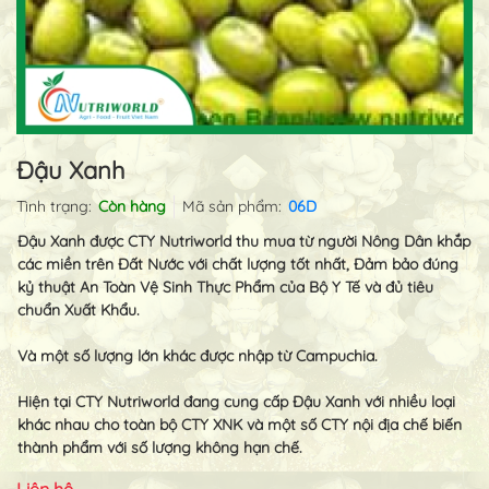
Đậu Xanh
Tình trạng:
Còn hàng
Mã sản phẩm:
06D
Đậu Xanh được CTY Nutriworld thu mua từ người Nông Dân khắp
các miền trên Đất Nước với chất lượng tốt nhất, Đảm bảo đúng
kỷ thuật An Toàn Vệ Sinh Thực Phẩm của Bộ Y Tế và đủ tiêu
chuẩn Xuất Khẩu.
Và một số lượng lớn khác được nhập từ Campuchia.
Hiện tại CTY Nutriworld đang cung cấp Đậu Xanh với nhiều loại
khác nhau cho toàn bộ CTY XNK và một số CTY nội địa chế biến
thành phẩm với số lượng không hạn chế.
Liên hệ