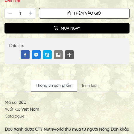
THÊM VÀO GIỎ
MUA NGAY
Chia sẻ:
Thông tin sản phẩm
Bình luận
Mã số:
06D
Xuất xứ:
Việt Nam
Catalogue:
Đậu Xanh được CTY Nutriworld thu mua từ người Nông Dân khắp