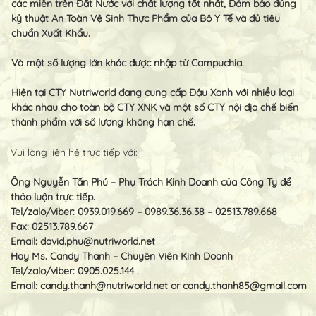
các miền trên Đất Nước với chất lượng tốt nhất, Đảm bảo đúng
kỷ thuật An Toàn Vệ Sinh Thực Phẩm của Bộ Y Tế và đủ tiêu
chuẩn Xuất Khẩu.
Và một số lượng lớn khác được nhập từ Campuchia.
Hiện tại CTY Nutriworld đang cung cấp Đậu Xanh với nhiều loại
khác nhau cho toàn bộ CTY XNK và một số CTY nội địa chế biến
thành phẩm với số lượng không hạn chế.
Vui lòng liên hệ trực tiếp với:
Ông Nguyễn Tấn Phú – Phụ Trách Kinh Doanh của Công Ty để
thảo luận trực tiếp.
Tel/zalo/viber: 0939.019.669 – 0989.36.36.38 – 02513.789.668
Fax: 02513.789.667
Email:
david.phu@nutriworld.net
Hay Ms. Candy Thanh – Chuyên Viên Kinh Doanh
Tel/zalo/viber: 0905.025.144 .
Email:
candy.thanh@nutriworld.net
or
candy.thanh85@gmail.com