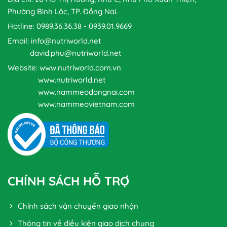
Phường Bình Lộc, TP. Đồng Nai.
Hotline: 0989.36.36.38 - 0939.01.9669
Email: info@nutriworld.net
david.phu@nutriworld.net
Website: www.nutriworld.com.vn
www.nutriworld.net
www.nammeodongnai.com
www.nammeovietnam.com
CHÍNH SÁCH HỖ TRỢ
Chính sách vận chuyển giao nhận
Thông tin về điều kiện giao dịch chung