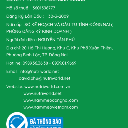
Mã số thuế : 3601596777
Đăng Ký Lần Đầu : 30-3-2009
Nơi cấp : SỞ KẾ HOẠCH VÀ ĐẦU TƯ TỈNH ĐỒNG NAI (
PHÒNG ĐĂNG KÝ KINH DOANH )
Người đại diện : NGUYỄN TẤN PHÚ
Địa chỉ: 20 Hồ Thị Hương, Khu C, Khu Phố Xuân Thiện,
Phường Bình Lộc, TP. Đồng Nai.
Hotline: 0989.36.36.38 - 0939.01.9669
Email: info@nutriworld.net
david.phu@nutriworld.net
Website: www.nutriworld.com.vn
www.nutriworld.net
www.nammeodongnai.com
www.nammeovietnam.com