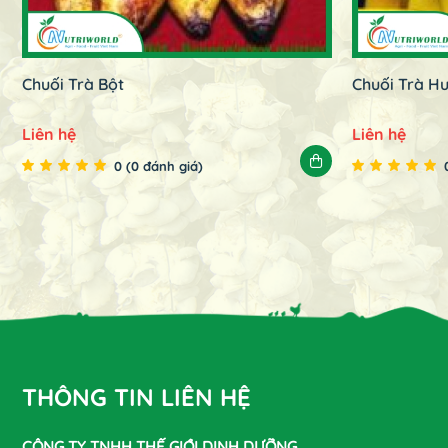
Chuối Trà Bột
Chuối Trà H
Liên hệ
Liên hệ
0 (0 đánh giá)
THÔNG TIN LIÊN HỆ
CÔNG TY TNHH THẾ GIỚI DINH DƯỠNG