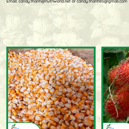
Email:
candy.thanh@nutriworld.net
or
candy.thanh85@gmail.com