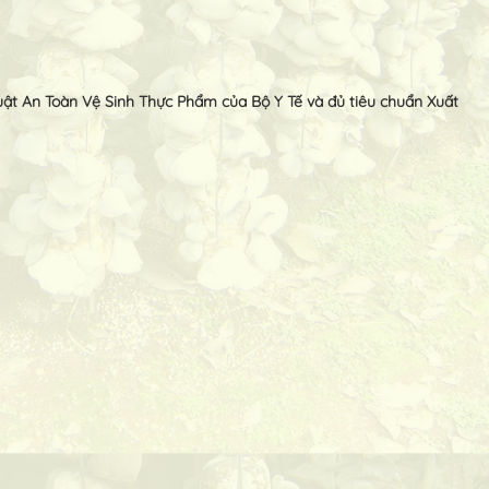
uật An Toàn Vệ Sinh Thực Phẩm của Bộ Y Tế và đủ tiêu chuẩn Xuất