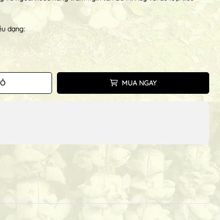
ều dạng:
IỎ
MUA NGAY