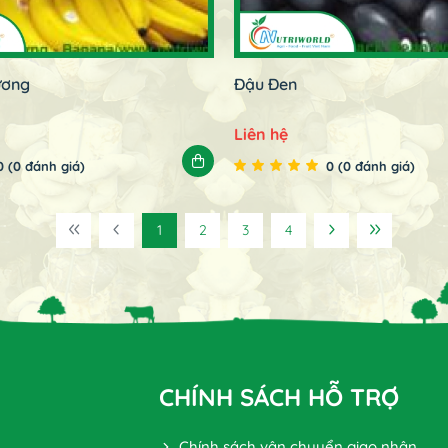
ương
Đậu Đen
Liên hệ
0 (0 đánh giá)
0 (0 đánh giá)
1
2
3
4
CHÍNH SÁCH HỖ TRỢ
Chính sách vận chuyển giao nhận