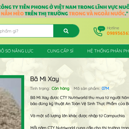
Hotline
09893636
HỒ SƠ NĂNG LỰC
CUNG CẤP SỈ
HỆ THỐNG PHÂN PH
Bã Mì Xay
Tình trạng:
Còn hàng
Mã sản phẩm:
07M
Bã Mì Xay được CTY Nutriworld thu mua từ người Nôn
bảo đúng kỷ thuật An Toàn Vệ Sinh Thực Phẩm của Bộ
Và một số lượng lớn khác được nhập từ Campuchia.
Mỗi năm CTY Nutriworld cung cấp cho thị trường trong