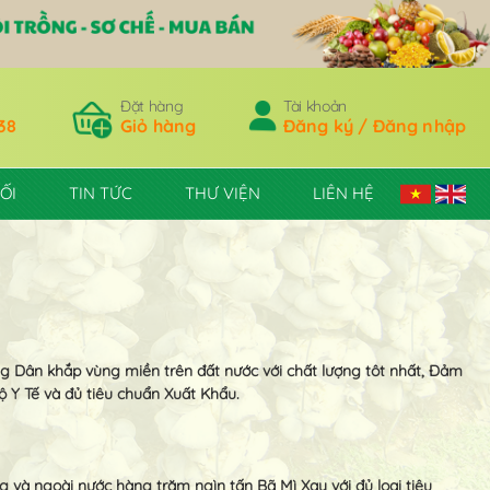
Đặt hàng
Tài khoản
38
Giỏ hàng
Đăng ký / Đăng nhập
ỐI
TIN TỨC
THƯ VIỆN
LIÊN HỆ
g Dân khắp vùng miền trên đất nước với chất lượng tôt nhất, Đảm
 Y Tế và đủ tiêu chuẩn Xuất Khẩu.
 và ngoài nước hàng trăm ngìn tấn Bã Mì Xay với đủ loại tiêu