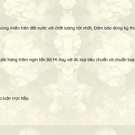
ùng miền trên đất nước với chất lượng tôt nhất, Đảm bảo đúng kỷ th
ớc hàng trăm ngìn tấn Bã Mì Xay với đủ loại tiêu chuẩn và chuẩn loại.
luận trực tiếp.