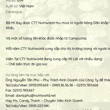
Mã số:
07M
Xuất xứ:
Việt Nam
Catalogue:
Bã Mì Xay được CTY Nutriworld thu mua từ người Nông Dân khắp v
Khẩu.
Và một số lượng lớn khác được nhập từ Campuchia.
Mỗi năm CTY Nutriworld cung cấp cho thị trường trong và ngoài nư
Hiện Tại CTY Nutriworld đang cung cấp Mì Lát với nhiều dạng:
– Chế biến thức ăn gia súc
Vui lòng liên hệ trực tiếp với:
Ông Nguyễn Tấn Phú – Phụ Trách Kinh Doanh của Công Ty để thảo 
Tel/zalo/viber: 0939.019.669 – 0989.36.36.38 – 02513.789.668
Fax: 02513.789.667
Email:
david.phu@nutriworld.net
Hay Ms. Candy Thanh – Chuyên Viên Kinh Doanh
Tel/zalo/viber: 0905.025.144 .