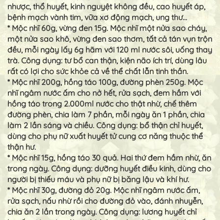
nhược, thổ huyết, kinh nguyệt không đều, cao huyết áp,
bệnh mạch vành tim, vữa xơ động mạch, ung thư…
* Mộc nhĩ 60g, vừng đen 15g. Mộc nhĩ một nửa sao cháy,
một nửa sao khô, vừng đen sao thơm, tất cả tán vụn trộn
đều, mỗi ngày lấy 6g hãm với 120 ml nước sôi, uống thay
trà. Công dụng: tư bổ can thận, kiện não ích trí, dùng lâu
rất có lợi cho sức khỏe cả về thể chất lẫn tinh thần.
* Mộc nhĩ 200g, hồng táo 100g, đường phèn 250g. Mộc
nhĩ ngâm nước ấm cho nở hết, rửa sạch, đem hầm với
hồng táo trong 2.000ml nước cho thật nhừ, chế thêm
đường phèn, chia làm 7 phần, mỗi ngày ăn 1 phần, chia
làm 2 lần sáng và chiều. Công dụng: bổ thận chỉ huyết,
dùng cho phụ nữ xuất huyết tử cung cơ năng thuộc thể
thận hư.
* Mộc nhĩ 15g, hồng táo 30 quả. Hai thứ đem hầm nhừ, ăn
trong ngày. Công dụng: dưỡng huyết điều kinh, dùng cho
người bị thiếu máu và phụ nữ bị băng lậu và khí hư.
* Mộc nhĩ 30g, đường đỏ 20g. Mộc nhĩ ngâm nước ấm,
rửa sạch, nấu nhừ rồi cho đường đỏ vào, đánh nhuyễn,
chia ăn 2 lần trong ngày. Công dụng: lương huyết chỉ