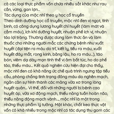
cả các loại thực phẩm vốn chứa nhiều sắt khác như rau
cần, vừng, gan lợn…
Tác dụng của mộc nhĩ theo y học cổ truyền
Theo dinh dưỡng học cổ truyền, mộc nhĩ đen vị ngọt, tính
bình, có công dụng lương huyết chỉ huyết (làm mát và
cầm máu), ích khí dưỡng huyết, nhuận phế ích vị, nhuận
táo lợi tràng. Thường được dùng làm thức ăn và làm
thuốc cho những người mắc các chứng bệnh như xuất
huyết (đại tiện ra máu do trĩ, kiết lỵ, tiểu ra máu, xuất
huyết đáy mắt, rong kinh, băng lậu, ho ra máu…), táo
bón, viêm dạ dày mạn tính thể vị âm bất túc, ho do phế
táo, thiếu máu… Kết quả nghiên cứu hiện đại cho thấy,
mộc nhĩ đen có khả năng ức chế quá trình ngưng tập tiểu
cầu, phòng chống tình trạng đông máu do nghẽn mạch,
ngăn cản sự hình thành các mảng vữa xơ trong lòng
huyết quản… Vì thế, đối với những người bị bệnh cao
huyết áp, vữa xơ động mạch, thiểu năng tuần hoàn não,
thiểu năng động mạch vành…, mộc nhĩ là một trong
những thực phẩm lý tưởng. Mặt khác, chất keo thực vật
vốn có khá nhiều trong mộc nhĩ có tác dụng thu gom các