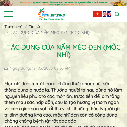
Trang chủ
Tin tức
TÁC DỤNG CỦA NẤM MÈO ĐEN (MỘC NHĨ)
TÁC DỤNG CỦA NẤM MÈO ĐEN (MỘC
NHĨ)
Ngày đăng: 18/03/2025 09:53 PM
Mộc nhĩ đen là một trong những thực phẩm hết sức
thông dụng ở nước ta. Thường người ta hay dùng nó làm
nguyên liệu phụ cho các món ăn, trước tiên để làm tăng
thêm màu sắc hấp dẫn, sau là tạo hương vị thơm ngon
và cảm giác sần sật rất thú vị khi thưởng thức. Ngoài giá
trị dinh dưỡng khá cao, mộc nhĩ đen còn có công dụng
phòng chống bệnh tật rất độc đáo.