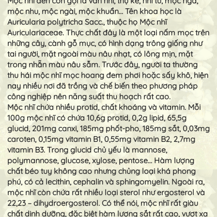
Mộc nhĩ đen còn gọi là vân nhĩ, thụ kê, nhĩ tử, mộc nga,
mộc nhu, mộc ngài, mộc khuẩn… Tên khoa học là
Auricularia polytricha Sacc., thuộc họ Mộc nhĩ
Auriculariaceae. Thực chất đây là một loại nấm mọc trên
những cây, cành gỗ mục, có hình dạng trông giống như
tai người, mặt ngoài màu nâu nhạt, có lông mịn, mặt
trong nhẵn màu nâu sẫm. Trước đây, người ta thường
thu hái mộc nhĩ mọc hoang đem phơi hoặc sấy khô, hiện
nay nhiều nơi đã trồng và chế biến theo phương pháp
công nghiệp nên năng suất thu hoạch rất cao.
Mộc nhĩ chứa nhiều protid, chất khoáng và vitamin. Mỗi
100g mộc nhĩ có chứa 10,6g protid, 0,2g lipid, 65,5g
glucid, 201mg canxi, 185mg phốt-pho, 185mg sắt, 0,03mg
caroten, 0,15mg vitamin B1, 0,55mg vitamin B2, 2,7mg
vitamin B3. Trong glucid chủ yếu là mannose,
polymannose, glucose, xylose, pentose… Hàm lượng
chất béo tuy không cao nhưng chủng loại khá phong
phú, có cả lecithin, cephalin và sphingomyelin. Ngoài ra,
mộc nhĩ còn chứa rất nhiều loại sterol như ergosterol và
22,23 – dihydroergosterol. Có thể nói, mộc nhĩ rất giàu
chất dinh dưỡng, đặc biệt hàm lượng sắt rất cao, vượt xa