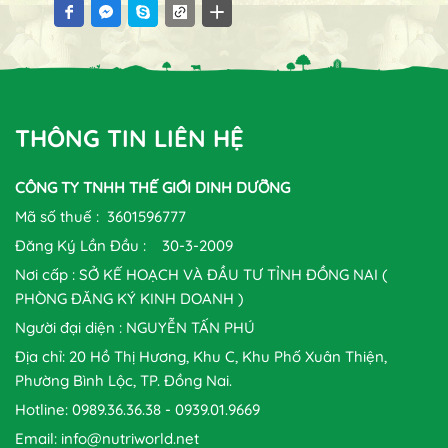
THÔNG TIN LIÊN HỆ
CÔNG TY TNHH THẾ GIỚI DINH DƯỠNG
Mã số thuế : 3601596777
Đăng Ký Lần Đầu : 30-3-2009
Nơi cấp : SỞ KẾ HOẠCH VÀ ĐẦU TƯ TỈNH ĐỒNG NAI (
PHÒNG ĐĂNG KÝ KINH DOANH )
Người đại diện : NGUYỄN TẤN PHÚ
Địa chỉ: 20 Hồ Thị Hương, Khu C, Khu Phố Xuân Thiện,
Phường Bình Lộc, TP. Đồng Nai.
Hotline: 0989.36.36.38 - 0939.01.9669
Email: info@nutriworld.net