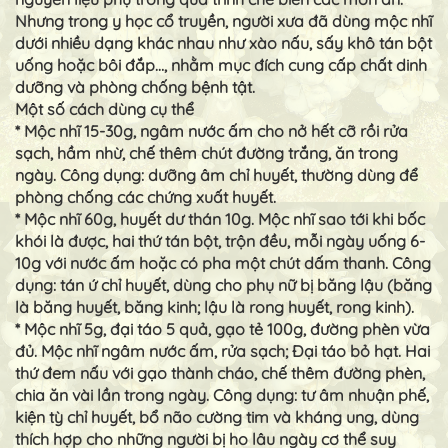
Nhưng trong y học cổ truyền, người xưa đã dùng mộc nhĩ
dưới nhiều dạng khác nhau như xào nấu, sấy khô tán bột
uống hoặc bôi đắp…, nhằm mục đích cung cấp chất dinh
dưỡng và phòng chống bệnh tật.
Một số cách dùng cụ thể
* Mộc nhĩ 15-30g, ngâm nước ấm cho nở hết cỡ rồi rửa
sạch, hầm nhừ, chế thêm chút đường trắng, ăn trong
ngày. Công dụng: dưỡng âm chỉ huyết, thường dùng để
phòng chống các chứng xuất huyết.
* Mộc nhĩ 60g, huyết dư thán 10g. Mộc nhĩ sao tới khi bốc
khói là được, hai thứ tán bột, trộn đều, mỗi ngày uống 6-
10g với nước ấm hoặc có pha một chút dấm thanh. Công
dụng: tán ứ chỉ huyết, dùng cho phụ nữ bị băng lậu (băng
là băng huyết, băng kinh; lậu là rong huyết, rong kinh).
* Mộc nhĩ 5g, đại táo 5 quả, gạo tẻ 100g, đường phèn vừa
đủ. Mộc nhĩ ngâm nước ấm, rửa sạch; Đại táo bỏ hạt. Hai
thứ đem nấu với gạo thành cháo, chế thêm đường phèn,
chia ăn vài lần trong ngày. Công dụng: tư âm nhuận phế,
kiện tỳ chỉ huyết, bổ não cường tim và kháng ung, dùng
thích hợp cho những người bị ho lâu ngày cơ thể suy