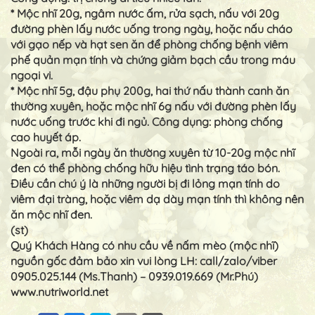
* Mộc nhĩ 20g, ngâm nước ấm, rửa sạch, nấu với 20g
đường phèn lấy nước uống trong ngày, hoặc nấu cháo
với gạo nếp và hạt sen ăn để phòng chống bệnh viêm
phế quản mạn tính và chứng giảm bạch cầu trong máu
ngoại vi.
* Mộc nhĩ 5g, đậu phụ 200g, hai thứ nấu thành canh ăn
thường xuyên, hoặc mộc nhĩ 6g nấu với đường phèn lấy
nước uống trước khi đi ngủ. Công dụng: phòng chống
cao huyết áp.
Ngoài ra, mỗi ngày ăn thường xuyên từ 10-20g mộc nhĩ
đen có thể phòng chống hữu hiệu tình trạng táo bón.
Điều cần chú ý là những người bị đi lỏng mạn tính do
viêm đại tràng, hoặc viêm dạ dày mạn tính thì không nên
ăn mộc nhĩ đen.
(st)
Quý Khách Hàng có nhu cầu về nấm mèo (mộc nhĩ)
nguồn gốc đảm bảo xin vui lòng LH: call/zalo/viber
0905.025.144 (Ms.Thanh) – 0939.019.669 (Mr.Phú)
www.nutriworld.net