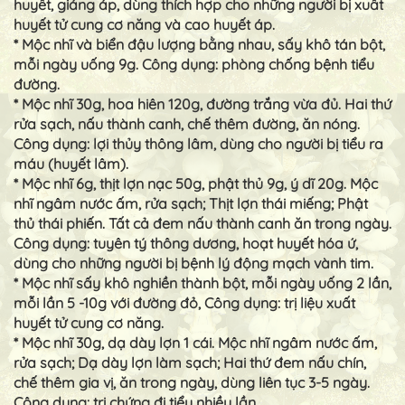
huyết, giáng áp, dùng thích hợp cho những người bị xuất
huyết tử cung cơ năng và cao huyết áp.
* Mộc nhĩ và biển đậu lượng bằng nhau, sấy khô tán bột,
mỗi ngày uống 9g. Công dụng: phòng chống bệnh tiểu
đường.
* Mộc nhĩ 30g, hoa hiên 120g, đường trắng vừa đủ. Hai thứ
rửa sạch, nấu thành canh, chế thêm đường, ăn nóng.
Công dụng: lợi thủy thông lâm, dùng cho người bị tiểu ra
máu (huyết lâm).
* Mộc nhĩ 6g, thịt lợn nạc 50g, phật thủ 9g, ý dĩ 20g. Mộc
nhĩ ngâm nước ấm, rửa sạch; Thịt lợn thái miếng; Phật
thủ thái phiến. Tất cả đem nấu thành canh ăn trong ngày.
Công dụng: tuyên tý thông dương, hoạt huyết hóa ứ,
dùng cho những người bị bệnh lý động mạch vành tim.
* Mộc nhĩ sấy khô nghiền thành bột, mỗi ngày uống 2 lần,
mỗi lần 5 -10g với đường đỏ, Công dụng: trị liệu xuất
huyết tử cung cơ năng.
* Mộc nhĩ 30g, dạ dày lợn 1 cái. Mộc nhĩ ngâm nước ấm,
rửa sạch; Dạ dày lợn làm sạch; Hai thứ đem nấu chín,
chế thêm gia vị, ăn trong ngày, dùng liên tục 3-5 ngày.
Công dụng: trị chứng đi tiểu nhiều lần.