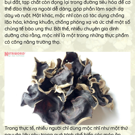
bụi đất, tạp chất còn đọng lại trong đường tiêu hóa để cơ
thể đào thải ra ngoài dễ dàng, góp phần làm sạch dạ
dày và ruột. Mặt khác, mộc nhĩ còn có tác dụng chống
lão hóa, kháng khuẩn, chống phóng xạ và ức chế một số
chủng tế bào ung thư. Bởi thế, nhiều chuyên gia dinh
dưỡng cho rằng, mộc nhĩ là một trong những thực phẩm
có công năng trường thọ.
Trong thực tế, nhiều người chỉ dùng mộc nhĩ như một thứ
nguyên liệu phụ trong quá trình chế biến các món ăn.