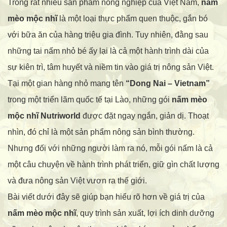
Trong rất nhiều sản phẩm nông nghiệp của Việt Nam,
nấm
mèo mộc nhĩ
là một loại thực phẩm quen thuộc, gắn bó
với bữa ăn của hàng triệu gia đình. Tuy nhiên, đằng sau
những tai nấm nhỏ bé ấy lại là cả một hành trình dài của
sự kiên trì, tâm huyết và niềm tin vào giá trị nông sản Việt.
Tại một gian hàng nhỏ mang tên
“Dong Nai – Vietnam”
trong một triển lãm quốc tế tại Lào, những gói
nấm mèo
mộc nhĩ Nutriworld
được đặt ngay ngắn, giản dị. Thoạt
nhìn, đó chỉ là một sản phẩm nông sản bình thường.
Nhưng đối với những người làm ra nó, mỗi gói nấm là cả
một câu chuyện về hành trình phát triển, giữ gìn chất lượng
và đưa nông sản Việt vươn ra thế giới.
Bài viết dưới đây sẽ giúp bạn hiểu rõ hơn về giá trị của
nấm mèo mộc nhĩ
, quy trình sản xuất, lợi ích dinh dưỡng