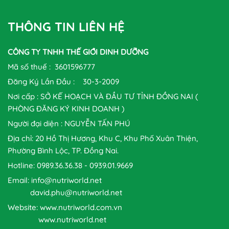
THÔNG TIN LIÊN HỆ
CÔNG TY TNHH THẾ GIỚI DINH DƯỠNG
Mã số thuế : 3601596777
Đăng Ký Lần Đầu : 30-3-2009
Nơi cấp : SỞ KẾ HOẠCH VÀ ĐẦU TƯ TỈNH ĐỒNG NAI (
PHÒNG ĐĂNG KÝ KINH DOANH )
Người đại diện : NGUYỄN TẤN PHÚ
Địa chỉ: 20 Hồ Thị Hương, Khu C, Khu Phố Xuân Thiện,
Phường Bình Lộc, TP. Đồng Nai.
Hotline: 0989.36.36.38 - 0939.01.9669
Email: info@nutriworld.net
david.phu@nutriworld.net
Website: www.nutriworld.com.vn
www.nutriworld.net