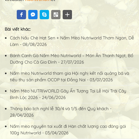
Bài viết khác:
Cách Nấu Chè Hạt Sen + Nấm Mèo Nutriworld Thơm Ngon, Dễ
Làm - 08/08/2026
Bánh Canh Gà Nấm Mèo Nutriworld – Món Ăn Thanh Ngọt, Bổ
Dưỡng Cho Cả Gia Đình - 27/07/2026
Nấm mèo Nutriworld tham gia Hội nghị kết nối quảng bá và
tiêu thụ sản phẩm OCOP tại Đồng Nai - 03/07/2026
Nấm Mèo NUTRIWORLD Gây Ấn Tượng Tại Lễ Hội Trái Cây
Bình Lộc 2026 - 24/06/2026
Thông báo lịch nghỉ lễ 30/4 và 1/5 đến Quý khách -
28/04/2026
Nấm mèo nguyên tai xuất đi Hàn chất lượng cao đóng gói
100g Nutriworld - 03/04/2026