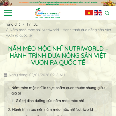
Trang chủ
Tin tức
Nấm mèo mộc nhĩ Nutriworld – Hành trình đưa nông sản Việt
vươn ra quốc tế
NẤM MÈO MỘC NHĨ NUTRIWORLD –
HÀNH TRÌNH ĐƯA NÔNG SẢN VIỆT
VƯƠN RA QUỐC TẾ
Ngày đăng: 02/04/2026 09:18 AM
Nấm mèo mộc nhĩ là thực phẩm quen thuộc nhưng giàu
giá trị
Giá trị dinh dưỡng của nấm mèo mộc nhĩ
Hành trình tạo nên nấm mèo mộc nhĩ Nutriworld