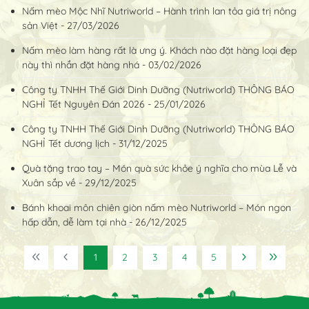
Nấm mèo Mộc Nhĩ Nutriworld – Hành trình lan tỏa giá trị nông
sản Việt - 27/03/2026
Nấm mèo làm hàng rất là ưng ý. Khách nào đặt hàng loại đẹp
này thì nhắn đặt hàng nhá - 03/02/2026
Công ty TNHH Thế Giới Dinh Dưỡng (Nutriworld) THÔNG BÁO
NGHỈ Tết Nguyên Đán 2026 - 25/01/2026
Công ty TNHH Thế Giới Dinh Dưỡng (Nutriworld) THÔNG BÁO
NGHỈ Tết dương lịch - 31/12/2025
Quà tặng trao tay – Món quà sức khỏe ý nghĩa cho mùa Lễ và
Xuân sắp về - 29/12/2025
Bánh khoai môn chiên giòn nấm mèo Nutriworld – Món ngon
hấp dẫn, dễ làm tại nhà - 26/12/2025
1
2
3
4
5