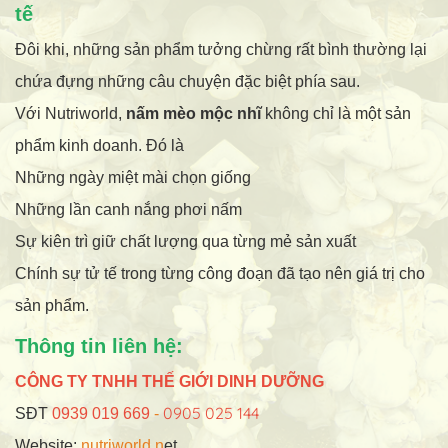
tế
Đôi khi, những sản phẩm tưởng chừng rất bình thường lại
chứa đựng những câu chuyện đặc biệt phía sau.
Với Nutriworld,
nấm mèo mộc nhĩ
không chỉ là một sản
phẩm kinh doanh. Đó là
Những ngày miệt mài chọn giống
Những lần canh nắng phơi nấm
Sự kiên trì giữ chất lượng qua từng mẻ sản xuất
Chính sự tử tế trong từng công đoạn đã tạo nên giá trị cho
sản phẩm.
Thông tin liên hệ:
CÔNG TY TNHH THẾ GIỚI DINH DƯỠNG
0905 025 144
SĐT
0939 019 669
-
Website:
nutriworld.n
et