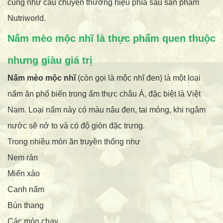
cũng như câu chuyện thương hiệu phía sau sản phẩm
Nutriworld.
Nấm mèo mộc nhĩ là thực phẩm quen thuộc
nhưng giàu giá trị
Nấm mèo mộc nhĩ
(còn gọi là mộc nhĩ đen) là một loại
nấm ăn phổ biến trong ẩm thực châu Á, đặc biệt là Việt
Nam. Loại nấm này có màu nâu đen, tai mỏng, khi ngâm
nước sẽ nở to và có độ giòn đặc trưng.
Trong nhiều món ăn truyền thống như
Nem rán
Miến xào
Canh nấm
Bún thang
Các món chay