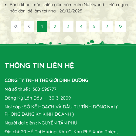
Bánh khoai môn chiên giòn nấm mèo Nutriworld – Món ngon
hấp dẫn, dễ làm tại nhà - 26/12/2025
1
2
3
4
5
THÔNG TIN LIÊN HỆ
CÔNG TY TNHH THẾ GIỚI DINH DƯỠNG
Mã số thuế : 3601596777
Đăng Ký Lần Đầu : 30-3-2009
Nơi cấp : SỞ KẾ HOẠCH VÀ ĐẦU TƯ TỈNH ĐỒNG NAI (
PHÒNG ĐĂNG KÝ KINH DOANH )
Người đại diện : NGUYỄN TẤN PHÚ
Địa chỉ: 20 Hồ Thị Hương, Khu C, Khu Phố Xuân Thiện,