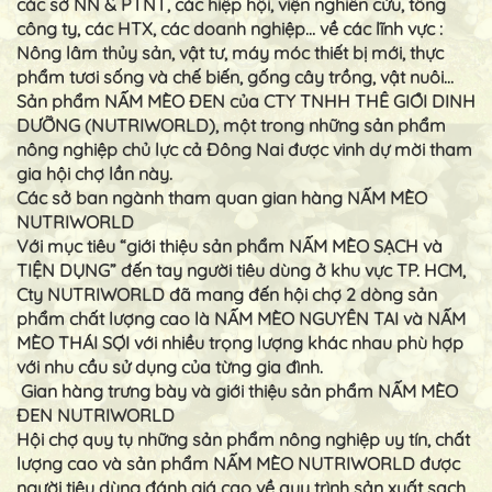
các sở NN & PTNT, các hiệp hội, viện nghiên cứu, tổng
công ty, các HTX, các doanh nghiệp… về các lĩnh vực :
Nông lâm thủy sản, vật tư, máy móc thiết bị mới, thực
phẩm tươi sống và chế biến, gống cây trồng, vật nuôi…
Sản phẩm NẤM MÈO ĐEN của CTY TNHH THÊ GIỚI DINH
DƯỠNG (NUTRIWORLD), một trong những sản phẩm
nông nghiệp chủ lực cả Đông Nai được vinh dự mời tham
gia hội chợ lần này.
Các sở ban ngành tham quan gian hàng NẤM MÈO
NUTRIWORLD
Với mục tiêu “giới thiệu sản phẩm NẤM MÈO SẠCH và
TIỆN DỤNG” đến tay người tiêu dùng ở khu vực TP. HCM,
Cty NUTRIWORLD đã mang đến hội chợ 2 dòng sản
phẩm chất lượng cao là NẤM MÈO NGUYÊN TAI và NẤM
MÈO THÁI SỢI với nhiều trọng lượng khác nhau phù hợp
với nhu cầu sử dụng của từng gia đình.
Gian hàng trưng bày và giới thiệu sản phẩm NẤM MÈO
ĐEN NUTRIWORLD
Hội chợ quy tụ những sản phẩm nông nghiệp uy tín, chất
lượng cao và sản phẩm NẤM MÈO NUTRIWORLD được
người tiêu dùng đánh giá cao về quy trình sản xuất sạch,