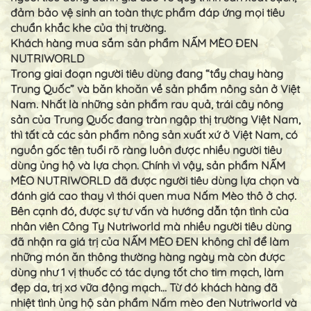
đảm bảo vệ sinh an toàn thực phẩm đáp ứng mọi tiêu
chuẩn khắc khe của thị trường.
Khách hàng mua sắm sản phẩm NẤM MÈO ĐEN
NUTRIWORLD
Trong giai đoạn người tiêu dùng đang “tẩy chay hàng
Trung Quốc” và băn khoăn về sản phẩm nông sản ở Việt
Nam. Nhất là những sản phẩm rau quả, trái cây nông
sản của Trung Quốc đang tràn ngập thị trường Việt Nam,
thì tất cả các sản phẩm nông sản xuất xứ ở Việt Nam, có
nguồn gốc tên tuổi rõ ràng luôn được nhiều người tiêu
dùng ủng hộ và lựa chọn. Chính vì vậy, sản phẩm NẤM
MÈO NUTRIWORLD đã được người tiêu dùng lựa chọn và
đánh giá cao thay vì thói quen mua Nấm Mèo thô ở chợ.
Bên cạnh đó, được sự tư vấn và hướng dẫn tận tình của
nhân viên Công Ty Nutriworld mà nhiều người tiêu dùng
đã nhận ra giá trị của NẤM MÈO ĐEN không chỉ để làm
những món ăn thông thường hàng ngày mà còn được
dùng như 1 vị thuốc có tác dụng tốt cho tim mạch, làm
đẹp da, trị xơ vữa động mạch… Từ đó khách hàng đã
nhiệt tình ủng hộ sản phẩm Nấm mèo đen Nutriworld và