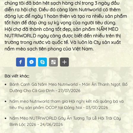
chúng tôi đã bán hêt sạch hàng chỉ trong 3 ngày đầu
diễn ra hội chợ. Điều đó càng làm Nutriworld có thêm
động lực để ngày 1 hoàn thiện và tạo ra nhiều sản phẩm
tốt hơn để đáp ứng sự kỳ vọng của người tiêu dùng.
Hội chợ đã thành công tốt đẹp, sản phẩm NẤM MÈO
NUTRIWORLD ngày càng được biết đến nhiều trên thị
trường trong nước và quốc tế. Và luôn là Cty sản xuất
nấm mèo sạch tiên phong của Việt Nam.
Bài viết khác:
Bánh Canh Gà Nấm Mèo Nutriworld – Món Ăn Thanh Ngọt, Bổ
Dưỡng Cho Cả Gia Đình - 27/07/2026
Nấm mèo Nutriworld tham gia Hội nghị kết nối quảng bá và
tiêu thụ sản phẩm OCOP tại Đồng Nai - 03/07/2026
Nấm Mèo NUTRIWORLD Gây Ấn Tượng Tại Lễ Hội Trái Cây
Bình Lộc 2026 - 24/06/2026