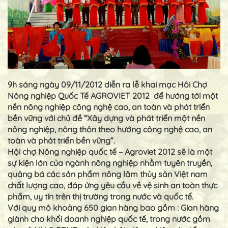
9h sáng ngày 09/11/2012 diễn ra lễ khai mạc Hôi Chợ
Nông nghiệp Quốc Tế AGROVIET 2012 để hướng tới một
nền nông nghiệp công nghệ cao, an toàn và phát triển
bền vững với chủ đề “Xây dựng và phát triển một nền
nông nghiệp, nông thôn theo hướng công nghệ cao, an
toàn và phát triển bền vững”.
Hội chợ Nông nghiệp quốc tế – Agroviet 2012 sẽ là một
sự kiện lớn của ngành nông nghiệp nhằm tuyên truyền,
quảng bá các sản phẩm nông lâm thủy sản Việt nam
chất lượng cao, đáp ứng yêu cầu về vệ sinh an toàn thực
phẩm, uy tín trên thị trường trong nước và quốc tế.
Với quy mô khoảng 650 gian hàng bao gồm : Gian hàng
giành cho khối doanh nghiệp quốc tế, trong nước gồm