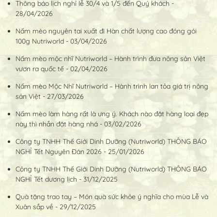
Thông báo lịch nghỉ lễ 30/4 và 1/5 đến Quý khách -
28/04/2026
Nấm mèo nguyên tai xuất đi Hàn chất lượng cao đóng gói
100g Nutriworld - 03/04/2026
Nấm mèo mộc nhĩ Nutriworld – Hành trình đưa nông sản Việt
vươn ra quốc tế - 02/04/2026
Nấm mèo Mộc Nhĩ Nutriworld – Hành trình lan tỏa giá trị nông
sản Việt - 27/03/2026
Nấm mèo làm hàng rất là ưng ý. Khách nào đặt hàng loại đẹp
này thì nhắn đặt hàng nhá - 03/02/2026
Công ty TNHH Thế Giới Dinh Dưỡng (Nutriworld) THÔNG BÁO
NGHỈ Tết Nguyên Đán 2026 - 25/01/2026
Công ty TNHH Thế Giới Dinh Dưỡng (Nutriworld) THÔNG BÁO
NGHỈ Tết dương lịch - 31/12/2025
Quà tặng trao tay – Món quà sức khỏe ý nghĩa cho mùa Lễ và
Xuân sắp về - 29/12/2025