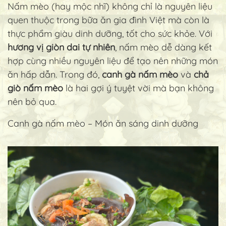
Nấm mèo (hay mộc nhĩ) không chỉ là nguyên liệu
quen thuộc trong bữa ăn gia đình Việt mà còn là
thực phẩm giàu dinh dưỡng, tốt cho sức khỏe. Với
hương vị giòn dai tự nhiên
, nấm mèo dễ dàng kết
hợp cùng nhiều nguyên liệu để tạo nên những món
ăn hấp dẫn. Trong đó,
canh gà nấm mèo
và
chả
giò nấm mèo
là hai gợi ý tuyệt vời mà bạn không
nên bỏ qua.
Canh gà nấm mèo – Món ăn sáng dinh dưỡng