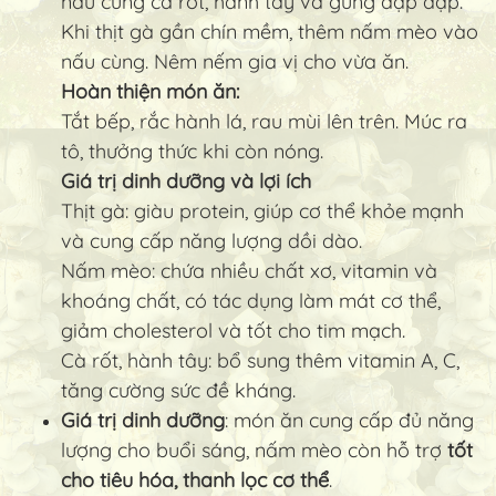
nấu cùng cà rốt, hành tây và gừng đập dập.
Khi thịt gà gần chín mềm, thêm nấm mèo vào
nấu cùng. Nêm nếm gia vị cho vừa ăn.
Hoàn thiện món ăn:
Tắt bếp, rắc hành lá, rau mùi lên trên. Múc ra
tô, thưởng thức khi còn nóng.
Giá trị dinh dưỡng và lợi ích
Thịt gà: giàu protein, giúp cơ thể khỏe mạnh
và cung cấp năng lượng dồi dào.
Nấm mèo: chứa nhiều chất xơ, vitamin và
khoáng chất, có tác dụng làm mát cơ thể,
giảm cholesterol và tốt cho tim mạch.
Cà rốt, hành tây: bổ sung thêm vitamin A, C,
tăng cường sức đề kháng.
Giá trị dinh dưỡng
: món ăn cung cấp đủ năng
lượng cho buổi sáng, nấm mèo còn hỗ trợ
tốt
cho tiêu hóa, thanh lọc cơ thể
.