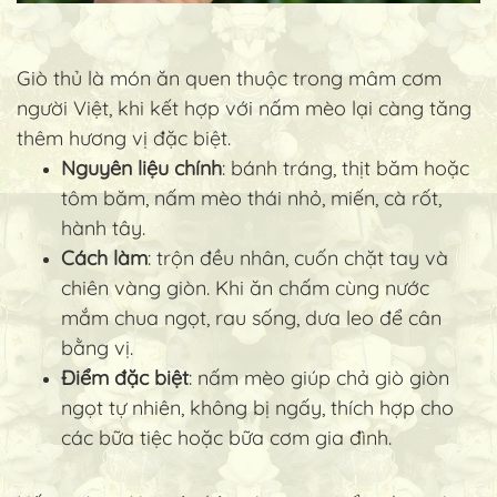
Giò thủ là món ăn quen thuộc trong mâm cơm
người Việt, khi kết hợp với nấm mèo lại càng tăng
thêm hương vị đặc biệt.
Nguyên liệu chính
: bánh tráng, thịt băm hoặc
tôm băm, nấm mèo thái nhỏ, miến, cà rốt,
hành tây.
Cách làm
: trộn đều nhân, cuốn chặt tay và
chiên vàng giòn. Khi ăn chấm cùng nước
mắm chua ngọt, rau sống, dưa leo để cân
bằng vị.
Điểm đặc biệt
: nấm mèo giúp chả giò giòn
ngọt tự nhiên, không bị ngấy, thích hợp cho
các bữa tiệc hoặc bữa cơm gia đình.