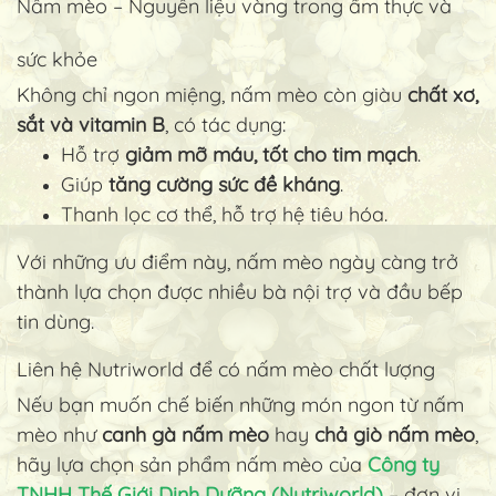
Nấm mèo – Nguyên liệu vàng trong ẩm thực và
sức khỏe
Không chỉ ngon miệng, nấm mèo còn giàu
chất xơ,
sắt và vitamin B
, có tác dụng:
Hỗ trợ
giảm mỡ máu, tốt cho tim mạch
.
Giúp
tăng cường sức đề kháng
.
Thanh lọc cơ thể, hỗ trợ hệ tiêu hóa.
Với những ưu điểm này, nấm mèo ngày càng trở
thành lựa chọn được nhiều bà nội trợ và đầu bếp
tin dùng.
Liên hệ Nutriworld để có nấm mèo chất lượng
Nếu bạn muốn chế biến những món ngon từ nấm
mèo như
canh gà nấm mèo
hay
chả giò nấm mèo
,
hãy lựa chọn sản phẩm nấm mèo của
Công ty
TNHH Thế Giới Dinh Dưỡng (Nutriworld)
– đơn vị