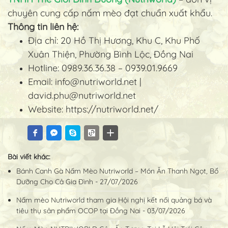
chuyên cung cấp nấm mèo đạt chuẩn xuất khẩu.
Thông tin liên hệ:
Địa chỉ: 20 Hồ Thị Hương, Khu C, Khu Phố
Xuân Thiện, Phường Bình Lộc, Đồng Nai
Hotline: 0989.36.36.38 – 0939.01.9669
Email:
info@nutriworld.net
|
david.phu@nutriworld.net
Website:
https://nutriworld.net/
Bài viết khác:
Bánh Canh Gà Nấm Mèo Nutriworld – Món Ăn Thanh Ngọt, Bổ
Dưỡng Cho Cả Gia Đình - 27/07/2026
Nấm mèo Nutriworld tham gia Hội nghị kết nối quảng bá và
tiêu thụ sản phẩm OCOP tại Đồng Nai - 03/07/2026