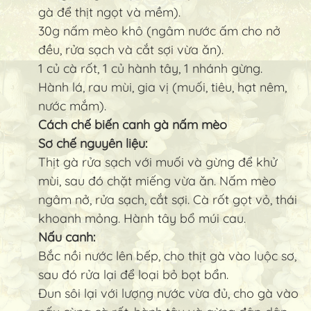
gà để thịt ngọt và mềm).
30g nấm mèo khô (ngâm nước ấm cho nở
đều, rửa sạch và cắt sợi vừa ăn).
1 củ cà rốt, 1 củ hành tây, 1 nhánh gừng.
Hành lá, rau mùi, gia vị (muối, tiêu, hạt nêm,
nước mắm).
Cách chế biến canh gà nấm mèo
Sơ chế nguyên liệu:
Thịt gà rửa sạch với muối và gừng để khử
mùi, sau đó chặt miếng vừa ăn. Nấm mèo
ngâm nở, rửa sạch, cắt sợi. Cà rốt gọt vỏ, thái
khoanh mỏng. Hành tây bổ múi cau.
Nấu canh:
Bắc nồi nước lên bếp, cho thịt gà vào luộc sơ,
sau đó rửa lại để loại bỏ bọt bẩn.
Đun sôi lại với lượng nước vừa đủ, cho gà vào