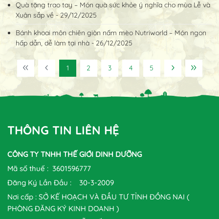
Quà tặng trao tay – Món quà sức khỏe ý nghĩa cho mùa Lễ và
Xuân sắp về - 29/12/2025
Bánh khoai môn chiên giòn nấm mèo Nutriworld – Món ngon
hấp dẫn, dễ làm tại nhà - 26/12/2025
1
2
3
4
5
THÔNG TIN LIÊN HỆ
CÔNG TY TNHH THẾ GIỚI DINH DƯỠNG
Mã số thuế : 3601596777
Đăng Ký Lần Đầu : 30-3-2009
Nơi cấp : SỞ KẾ HOẠCH VÀ ĐẦU TƯ TỈNH ĐỒNG NAI (
PHÒNG ĐĂNG KÝ KINH DOANH )