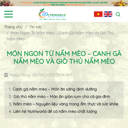
Trang chủ
Tin tức
Món Ngon Từ Nấm Mèo – Canh Gà Nấm Mèo và Giò Thủ
Nấm Mèo
MÓN NGON TỪ NẤM MÈO – CANH GÀ
NẤM MÈO VÀ GIÒ THỦ NẤM MÈO
Ngày đăng: 20/09/2025 08:41 AM
Canh gà nấm mèo – Món ăn sáng dinh dưỡng
Giò thủ nấm mèo – Món ăn giòn rụm cho cả gia đình
Nấm mèo – Nguyên liệu vàng trong ẩm thực và sức khỏe
Liên hệ Nutriworld để có nấm mèo chất lượng