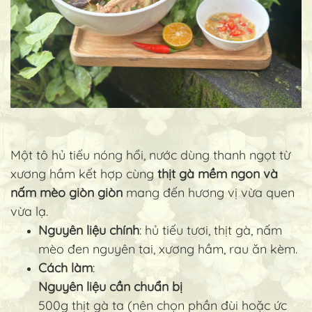
Một tô hủ tiếu nóng hổi, nước dùng thanh ngọt từ
xương hầm kết hợp cùng
thịt gà mềm ngon và
nấm mèo giòn giòn
mang đến hương vị vừa quen
vừa lạ.
Nguyên liệu chính
: hủ tiếu tươi, thịt gà, nấm
mèo đen nguyên tai, xương hầm, rau ăn kèm.
Cách làm
:
Nguyên liệu cần chuẩn bị
500g thịt gà ta (nên chọn phần đùi hoặc ức