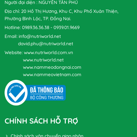
Người đại diện : NGUYỄN TẤN PHÚ
Địa chỉ: 20 Hồ Thị Hương, Khu C, Khu Phố Xuân Thiện,
Phường Bình Lộc, TP. Đồng Nai.
Hotline: 0989.36.36.38 - 0939.01.9669
Email: info@nutriworld.net
david.phu@nutriworld.net
Website: www.nutriworld.com.vn
www.nutriworld.net
www.nammeodongnai.com
www.nammeovietnam.com
CHÍNH SÁCH HỖ TRỢ
Chính sách vận chuyển giao nhận