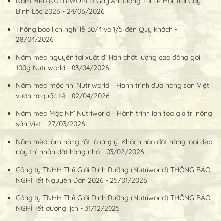
Nấm Mèo NUTRIWORLD Gây Ấn Tượng Tại Lễ Hội Trái Cây
Bình Lộc 2026 - 24/06/2026
Thông báo lịch nghỉ lễ 30/4 và 1/5 đến Quý khách -
28/04/2026
Nấm mèo nguyên tai xuất đi Hàn chất lượng cao đóng gói
100g Nutriworld - 03/04/2026
Nấm mèo mộc nhĩ Nutriworld – Hành trình đưa nông sản Việt
vươn ra quốc tế - 02/04/2026
Nấm mèo Mộc Nhĩ Nutriworld – Hành trình lan tỏa giá trị nông
sản Việt - 27/03/2026
Nấm mèo làm hàng rất là ưng ý. Khách nào đặt hàng loại đẹp
này thì nhắn đặt hàng nhá - 03/02/2026
Công ty TNHH Thế Giới Dinh Dưỡng (Nutriworld) THÔNG BÁO
NGHỈ Tết Nguyên Đán 2026 - 25/01/2026
Công ty TNHH Thế Giới Dinh Dưỡng (Nutriworld) THÔNG BÁO
NGHỈ Tết dương lịch - 31/12/2025