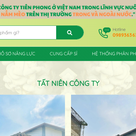
Hotline
09893636
HỒ SƠ NĂNG LỰC
CUNG CẤP SỈ
HỆ THỐNG PHÂN PH
TẤT NIÊN CÔNG TY