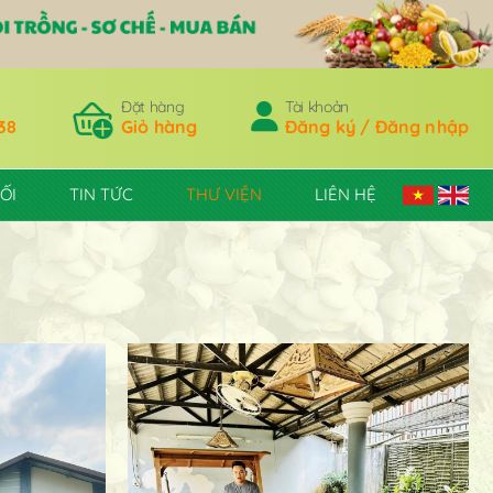
Đặt hàng
Tài khoản
38
Giỏ hàng
Đăng ký / Đăng nhập
ỐI
TIN TỨC
THƯ VIỆN
LIÊN HỆ