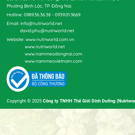
Phường Bình Lộc, TP. Đồng Nai.
Hotline: 0989.36.36.38 - 0939.01.9669
Email: info@nutriworld.net
david.phu@nutriworld.net
Website: www.nutriworld.com.vn
www.nutriworld.net
www.nammeodongnai.com
www.nammeovietnam.com
Copyright © 2025
Công ty TNHH Thế Giới Dinh Dưỡng (Nutriwor