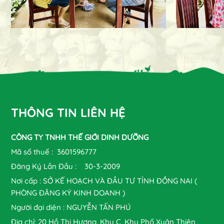
THÔNG TIN LIÊN HỆ
CÔNG TY TNHH THẾ GIỚI DINH DƯỠNG
Mã số thuế : 3601596777
Đăng Ký Lần Đầu : 30-3-2009
Nơi cấp : SỞ KẾ HOẠCH VÀ ĐẦU TƯ TỈNH ĐỒNG NAI (
PHÒNG ĐĂNG KÝ KINH DOANH )
Người đại diện : NGUYỄN TẤN PHÚ
Địa chỉ: 20 Hồ Thị Hương, Khu C, Khu Phố Xuân Thiện,