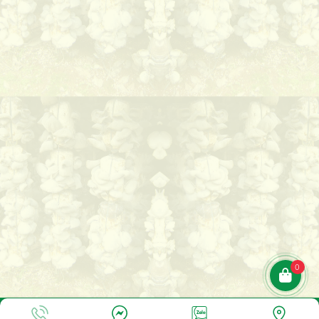
0
Googl
Tiktok
Shopee
Lazada
Hotline
Zalo
Messenger