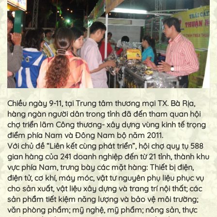
Chiều ngày 9-11, tại Trung tâm thương mại TX. Bà Rịa,
hàng ngàn người dân trong tỉnh đã đến tham quan hội
chợ triển lãm Công thương- xây dựng vùng kinh tế trọng
điểm phía Nam và Đông Nam bộ năm 2011.
Với chủ đề “Liên kết cùng phát triển”, hội chợ quy tụ 588
gian hàng của 241 doanh nghiệp đến từ 21 tỉnh, thành khu
vực phía Nam, trưng bày các mặt hàng: Thiết bị điện,
điện tử, cơ khí, máy móc, vật tư nguyên phụ liệu phục vụ
cho sản xuất, vật liệu xây dựng và trang trí nội thất; các
sản phẩm tiết kiệm năng lượng và bảo vệ môi trường;
văn phòng phẩm; mỹ nghệ, mỹ phẩm; nông sản, thực