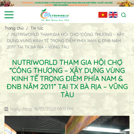
Trang chủ
Tin tức
NUTRIWORLD THAM GIA HỘI CHỢ “CÔNG THƯƠNG – XÂY
DỰNG VÙNG KINH TẾ TRỌNG ĐIỂM PHÍA NAM & ĐNB NĂM
2011” TẠI TX BÀ RỊA – VŨNG TÀU
NUTRIWORLD THAM GIA HỘI CHỢ
“CÔNG THƯƠNG – XÂY DỰNG VÙNG
KINH TẾ TRỌNG ĐIỂM PHÍA NAM &
ĐNB NĂM 2011” TẠI TX BÀ RỊA – VŨNG
TÀU
Ngày đăng: 18/03/2025 09:11 PM