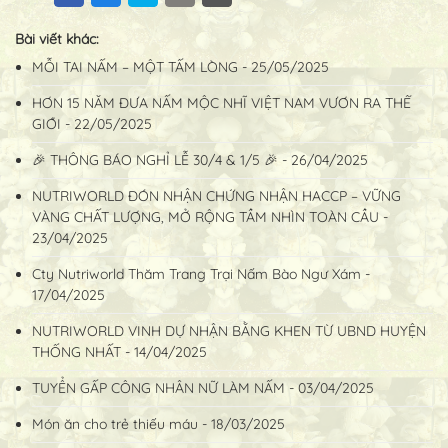
Bài viết khác:
MỖI TAI NẤM – MỘT TẤM LÒNG - 25/05/2025
HƠN 15 NĂM ĐƯA NẤM MỘC NHĨ VIỆT NAM VƯƠN RA THẾ
GIỚI - 22/05/2025
🎉 THÔNG BÁO NGHỈ LỄ 30/4 & 1/5 🎉 - 26/04/2025
NUTRIWORLD ĐÓN NHẬN CHỨNG NHẬN HACCP – VỮNG
VÀNG CHẤT LƯỢNG, MỞ RỘNG TẦM NHÌN TOÀN CẦU -
23/04/2025
Cty Nutriworld Thăm Trang Trại Nấm Bào Ngư Xám -
17/04/2025
NUTRIWORLD VINH DỰ NHẬN BẰNG KHEN TỪ UBND HUYỆN
THỐNG NHẤT - 14/04/2025
TUYỂN GẤP CÔNG NHÂN NỮ LÀM NẤM - 03/04/2025
Món ăn cho trẻ thiếu máu - 18/03/2025