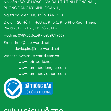
Nơi cấp : SỞ KẾ HOẠCH VÀ ĐẦU TƯ TỈNH ĐỒNG NAI (
PHÒNG ĐĂNG KÝ KINH DOANH )
Người đại diện : NGUYỄN TẤN PHÚ
Địa chỉ: 20 Hồ Thị Hương, Khu C, Khu Phố Xuân Thiện,
Phường Bình Lộc, TP. Đồng Nai.
Hotline: 0989.36.36.38 - 0939.01.9669
Email: info@nutriworld.net
david.phu@nutriworld.net
Website: www.nutriworld.com.vn
www.nutriworld.net
www.nammeodongnai.com
www.nammeovietnam.com
CHÍNH SÁCH HỖ TRỢ