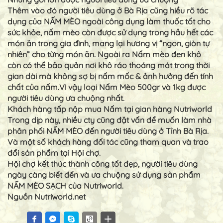
Thêm vào đó người tiêu dùng ở Bà Rịa cũng hiều rõ tác
dụng của NẤM MÈO ngoài công dụng làm thuốc tốt cho
sức khỏe, nấm mèo còn được sử dụng trong hầu hết các
món ăn trong gia đình, mang lại hương vị “ngon, giòn tự
nhiên” cho từng món ăn. Ngoài ra Nấm mèo đen khô
còn có thể bảo quản nơi khô ráo thoáng mát trong thời
gian dài mà không sợ bị nấm mốc & ảnh hưởng đến tính
chất của nấm.Vì vậy loại Nấm Mèo 500gr và 1kg được
người tiêu dùng ưa chuộng nhất.
Khách hàng tấp nập mua Nấm tại gian hàng Nutriworld
Trong dịp này, nhiều cty cũng đặt vấn để muốn làm nhà
phân phối NẤM MÈO đến người tiêu dùng ở Tỉnh Bà Rịa.
Và một số khách hàng đối tác cũng tham quan và trao
đổi sản phẩm tại Hội chợ.
Hội chợ kết thúc thành công tốt đẹp, người tiêu dùng
ngày càng biết đến và ưa chuộng sử dụng sản phẩm
NẤM MÈO SẠCH của Nutriworld.
Nguồn Nutriworld.net