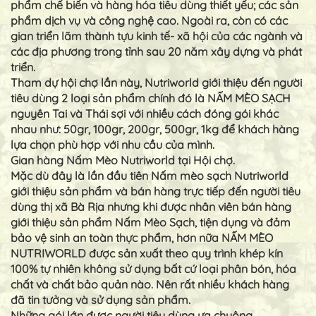
phẩm chế biến và hàng hóa tiêu dùng thiết yếu; các sản
phẩm dịch vụ và công nghệ cao. Ngoài ra, còn có các
gian triển lãm thành tựu kinh tế- xã hội của các ngành và
các địa phương trong tỉnh sau 20 năm xây dựng và phát
triển.
Tham dự hội chợ lần này, Nutriworld giới thiệu đến người
tiêu dùng 2 loại sản phẩm chính đó là NẤM MÈO SẠCH
nguyên Tai và Thái sợi với nhiều cách đóng gói khác
nhau như: 50gr, 100gr, 200gr, 500gr, 1kg để khách hàng
lựa chọn phù hợp với nhu cầu của mình.
Gian hàng Nấm Mèo Nutriworld tại Hội chợ.
Mặc dù đây là lần đầu tiên Nấm mèo sạch Nutriworld
giới thiệu sản phẩm và bán hàng trực tiếp đến người tiêu
dùng thị xã Bà Rịa nhưng khi được nhân viên bán hàng
giới thiệu sản phẩm Nấm Mèo Sạch, tiện dụng và đảm
bảo vệ sinh an toàn thực phẩm, hơn nữa NẤM MÈO
NUTRIWORLD được sản xuất theo quy trình khép kín
100% tự nhiên không sử dụng bất cứ loại phân bón, hóa
chất và chất bảo quản nào. Nên rất nhiều khách hàng
đã tin tưởng và sử dụng sản phẩm.
Những gói lớn được người tiêu dùng ưa chuộng