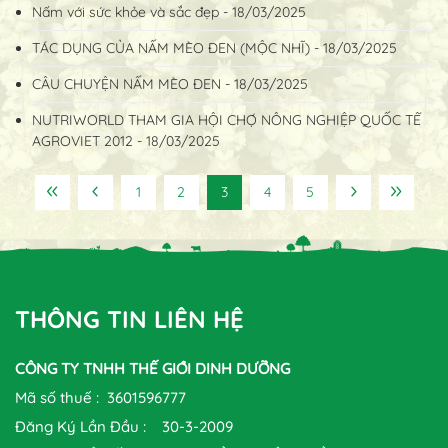
Nấm với sức khỏe và sắc đẹp - 18/03/2025
TÁC DỤNG CỦA NẤM MÈO ĐEN (MỘC NHĨ) - 18/03/2025
CÂU CHUYỆN NẤM MÈO ĐEN - 18/03/2025
NUTRIWORLD THAM GIA HỘI CHỢ NÔNG NGHIỆP QUỐC TẾ
AGROVIET 2012 - 18/03/2025
1
2
3
4
5
THÔNG TIN LIÊN HỆ
CÔNG TY TNHH THẾ GIỚI DINH DƯỠNG
Mã số thuế : 3601596777
Đăng Ký Lần Đầu : 30-3-2009