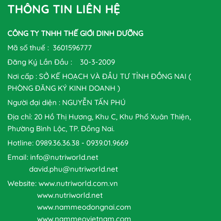
THÔNG TIN LIÊN HỆ
CÔNG TY TNHH THẾ GIỚI DINH DƯỠNG
Mã số thuế : 3601596777
Đăng Ký Lần Đầu : 30-3-2009
Nơi cấp : SỞ KẾ HOẠCH VÀ ĐẦU TƯ TỈNH ĐỒNG NAI (
PHÒNG ĐĂNG KÝ KINH DOANH )
Người đại diện : NGUYỄN TẤN PHÚ
Địa chỉ: 20 Hồ Thị Hương, Khu C, Khu Phố Xuân Thiện,
Phường Bình Lộc, TP. Đồng Nai.
Hotline: 0989.36.36.38 - 0939.01.9669
Email: info@nutriworld.net
david.phu@nutriworld.net
Website: www.nutriworld.com.vn
www.nutriworld.net
www.nammeodongnai.com
www.nammeovietnam.com