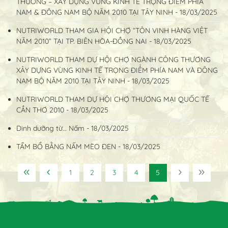
THƯƠNG – XÂY DỰNG VÙNG KINH TẾ TRỌNG ĐIỂM PHÍA
NAM & ĐÔNG NAM BỘ NĂM 2010 TẠI TÂY NINH - 18/03/2025
NUTRIWORLD THAM GIA HỘI CHỢ “TÔN VINH HÀNG VIỆT
NĂM 2010” TẠI TP. BIÊN HÒA-ĐỒNG NAI - 18/03/2025
NUTRIWORLD THAM DỰ HỘI CHỢ NGÀNH CÔNG THƯƠNG
XÂY DỰNG VÙNG KINH TẾ TRỌNG ĐIỂM PHÍA NAM VÀ ĐÔNG
NAM BỘ NĂM 2010 TẠI TÂY NINH - 18/03/2025
NUTRIWORLD THAM DỰ HỘI CHỢ THƯƠNG MẠI QUỐC TẾ
CẦN THƠ 2010 - 18/03/2025
Dinh dưỡng từ… Nấm - 18/03/2025
TẨM BỔ BẰNG NẤM MÈO ĐEN - 18/03/2025
1
2
3
4
5