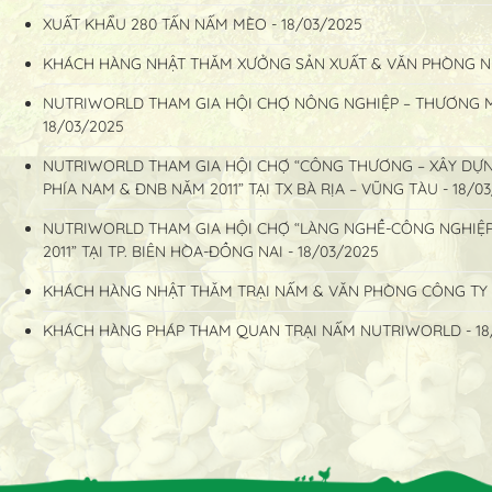
XUẤT KHẨU 280 TẤN NẤM MÈO - 18/03/2025
KHÁCH HÀNG NHẬT THĂM XƯỞNG SẢN XUẤT & VĂN PHÒNG NU
NUTRIWORLD THAM GIA HỘI CHỢ NÔNG NGHIỆP – THƯƠNG MẠ
18/03/2025
NUTRIWORLD THAM GIA HỘI CHỢ “CÔNG THƯƠNG – XÂY DỰN
PHÍA NAM & ĐNB NĂM 2011” TẠI TX BÀ RỊA – VŨNG TÀU - 18/0
NUTRIWORLD THAM GIA HỘI CHỢ “LÀNG NGHỀ-CÔNG NGHIỆ
2011” TẠI TP. BIÊN HÒA-ĐỒNG NAI - 18/03/2025
KHÁCH HÀNG NHẬT THĂM TRẠI NẤM & VĂN PHÒNG CÔNG TY 
KHÁCH HÀNG PHÁP THAM QUAN TRẠI NẤM NUTRIWORLD - 18