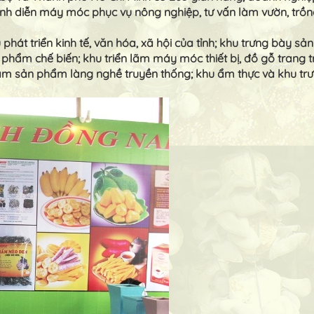
rình diễn máy móc phục vụ nông nghiệp, tư vấn làm vườn, trồ
phát triển kinh tế, văn hóa, xã hội của tỉnh; khu trưng bày s
phẩm chế biến; khu triển lãm máy móc thiết bị, đồ gỗ trang tr
n lãm sản phẩm làng nghề truyền thống; khu ẩm thực và khu 