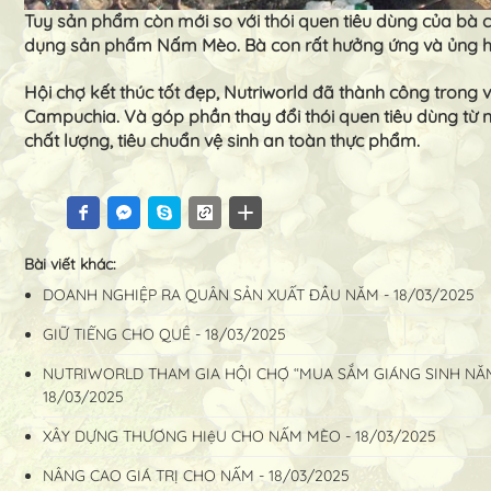
Tuy sản phẩm còn mới so với thói quen tiêu dùng của bà co
dụng sản phẩm Nấm Mèo. Bà con rất hưởng ứng và ủng hộ 
Hội chợ kết thúc tốt đẹp, Nutriworld đã thành công tro
Campuchia. Và góp phần thay đổi thói quen tiêu dùng từ
chất lượng, tiêu chuẩn vệ sinh an toàn thực phẩm.
Bài viết khác:
DOANH NGHIỆP RA QUÂN SẢN XUẤT ĐẦU NĂM - 18/03/2025
GIỮ TIẾNG CHO QUÊ - 18/03/2025
NUTRIWORLD THAM GIA HỘI CHỢ “MUA SẮM GIÁNG SINH NĂM 20
18/03/2025
XÂY DỰNG THƯƠNG HIệU CHO NẤM MÈO - 18/03/2025
NÂNG CAO GIÁ TRỊ CHO NẤM - 18/03/2025