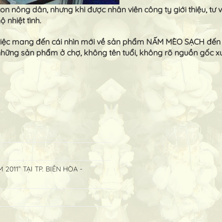
n nông dân, nhưng khi được nhân viên công ty giới thiệu, tư
nhiệt tình.
ng việc mang đến cái nhìn mới về sản phẩm NẤM MÈO SẠCH đến
 những sản phẩm ở chợ, không tên tuổi, không rõ nguồn gốc
11” TẠI TP. BIÊN HÒA -