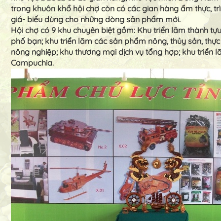
trong khuôn khổ hội chợ còn có các gian hàng ẩm thực, t
giá- biếu dùng cho những dòng sản phẩm mới.
Hội chợ có 9 khu chuyên biệt gồm: Khu triển lãm thành tựu 
phố bạn; khu triển lãm các sản phẩm nông, thủy sản, thực 
nông nghiệp; khu thương mại dịch vụ tổng hợp; khu triể
Campuchia.