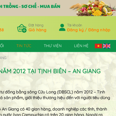
Đặt hàng
Tài khoản
38
Giỏ hàng
Đăng ký / Đăng nhập
ỐI
TIN TỨC
THƯ VIỆN
LIÊN HỆ
IANG
M 2012 TẠI TỊNH BIÊN – AN GIANG
ầu tư đồng bằng sông Cửu Long (ĐBSCL) năm 2012 – Tịnh
á sản phẩm, giới thiệu thương hiệu đến với người tiêu dùng
ó An Giang có 40 gian hàng, doanh nghiệp các tỉnh, thành
 nước bạn Campuchia có trên 20 gian hàng. Ngoài ra,