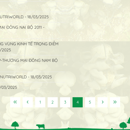
TRIWORLD - 18/03/2025
I ĐÔNG NAI BỘ 2011 -
G VÙNG KINH TẾ TRỌNG ĐIỂM
3/2025
P-THƯƠNG MẠI ĐÔNG NAM BỘ
NUTRIWORLD - 18/03/2025
/03/2025
1
2
3
4
5