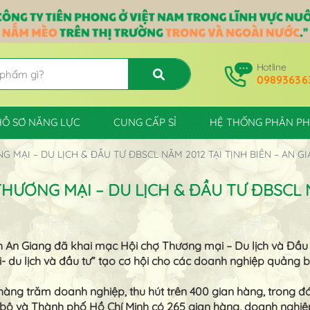
Hotline
09893636
HỒ SƠ NĂNG LỰC
CUNG CẤP SỈ
HỆ THỐNG PHÂN PH
MẠI – DU LỊCH & ĐẦU TƯ ĐBSCL NĂM 2012 TẠI TỊNH BIÊN – AN G
ƯƠNG MẠI – DU LỊCH & ĐẦU TƯ ĐBSCL NĂ
Tỉnh An Giang đã khai mạc Hội chợ Thương mại – Du lịch và Đ
i- du lịch và đầu tư” tạo cơ hội cho các doanh nghiệp quảng b
 hàng trăm doanh nghiệp, thu hút trên 400 gian hàng, trong đ
ộ và Thành phố Hồ Chí Minh có 265 gian hàng, doanh nghiệp