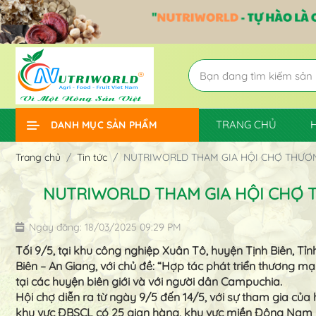
TRANG CHỦ
DANH MỤC SẢN PHẨM
Trang chủ
Tin tức
NUTRIWORLD THAM GIA HỘI CHỢ THƯƠNG 
NUTRIWORLD THAM GIA HỘI CHỢ TH
Ngày đăng: 18/03/2025 09:29 PM
Tối 9/5, tại khu công nghiệp Xuân Tô, huyện Tịnh Biên, 
Biên – An Giang, với chủ đề: “Hợp tác phát triển thương mạ
tại các huyện biên giới và với người dân Campuchia.
Hội chợ diễn ra từ ngày 9/5 đến 14/5, với sự tham gia của
khu vực ĐBSCL có 25 gian hàng, khu vực miền Đông Nam b