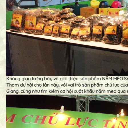
Không gian trưng bày và giới thiệu sản phẩm NẤM MÈO
Tham dự hội chợ lần này, với vai trò sản phẩm chủ lực c
Giang, cũng như tìm kiếm cơ hội xuất khẩu nấm mèo qua