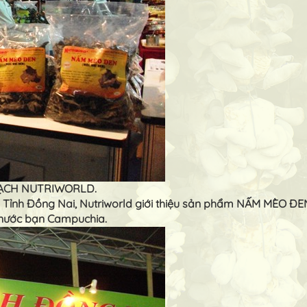
 SẠCH NUTRIWORLD.
ủa Tỉnh Đồng Nai, Nutriworld giới thiệu sản phẩm NẤM MÈO Đ
 nước bạn Campuchia.