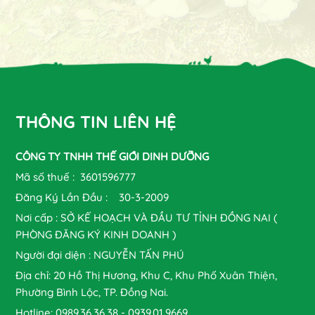
THÔNG TIN LIÊN HỆ
CÔNG TY TNHH THẾ GIỚI DINH DƯỠNG
Mã số thuế : 3601596777
Đăng Ký Lần Đầu : 30-3-2009
Nơi cấp : SỞ KẾ HOẠCH VÀ ĐẦU TƯ TỈNH ĐỒNG NAI (
PHÒNG ĐĂNG KÝ KINH DOANH )
Người đại diện : NGUYỄN TẤN PHÚ
Địa chỉ: 20 Hồ Thị Hương, Khu C, Khu Phố Xuân Thiện,
Phường Bình Lộc, TP. Đồng Nai.
Hotline: 0989.36.36.38 - 0939.01.9669