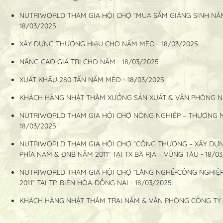
NUTRIWORLD THAM GIA HỘI CHỢ “MUA SẮM GIÁNG SINH NĂM 20
18/03/2025
XÂY DỰNG THƯƠNG HIệU CHO NẤM MÈO - 18/03/2025
NÂNG CAO GIÁ TRỊ CHO NẤM - 18/03/2025
XUẤT KHẨU 280 TẤN NẤM MÈO - 18/03/2025
KHÁCH HÀNG NHẬT THĂM XƯỞNG SẢN XUẤT & VĂN PHÒNG NU
NUTRIWORLD THAM GIA HỘI CHỢ NÔNG NGHIỆP – THƯƠNG MẠ
18/03/2025
NUTRIWORLD THAM GIA HỘI CHỢ “CÔNG THƯƠNG – XÂY DỰN
PHÍA NAM & ĐNB NĂM 2011” TẠI TX BÀ RỊA – VŨNG TÀU - 18/0
NUTRIWORLD THAM GIA HỘI CHỢ “LÀNG NGHỀ-CÔNG NGHIỆ
2011” TẠI TP. BIÊN HÒA-ĐỒNG NAI - 18/03/2025
KHÁCH HÀNG NHẬT THĂM TRẠI NẤM & VĂN PHÒNG CÔNG TY 