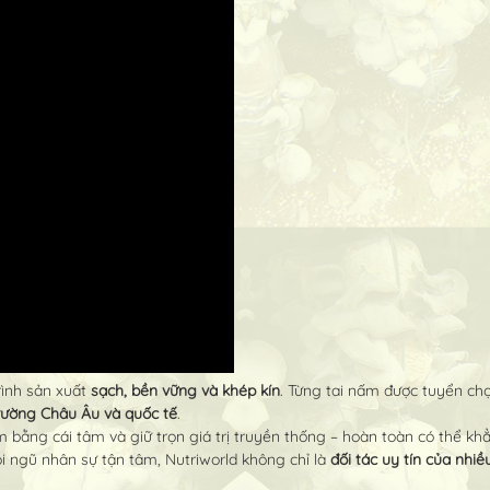
rình sản xuất
sạch, bền vững và khép kín
. Từng tai nấm được tuyển chọn
rường Châu Âu và quốc tế
.
m bằng cái tâm và giữ trọn giá trị truyền thống – hoàn toàn có thể kh
ội ngũ nhân sự tận tâm, Nutriworld không chỉ là
đối tác uy tín của nhi