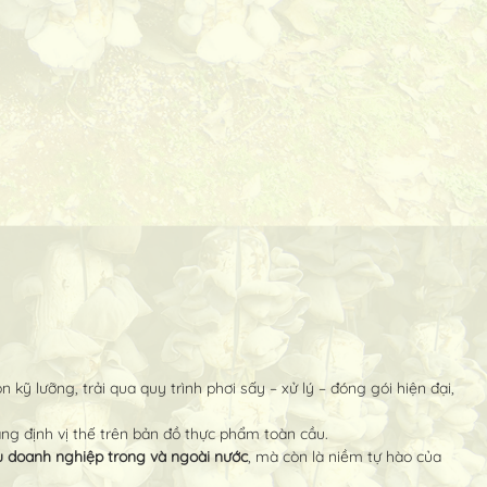
 kỹ lưỡng, trải qua quy trình phơi sấy – xử lý – đóng gói hiện đại,
ẳng định vị thế trên bản đồ thực phẩm toàn cầu.
ều doanh nghiệp trong và ngoài nước
, mà còn là niềm tự hào của