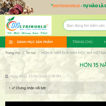
TRANG CHỦ
DANH MỤC SẢN PHẨM
Trang chủ
Tin tức
HƠN 15 NĂM ĐƯA NẤM MỘC NHĨ VIỆT NA
HƠN 15 N
Ngày đăng: 22/05/2025 12:08 PM
✅ Chứng nhận nổi bật: