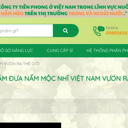
Hotline
09893636
HỒ SƠ NĂNG LỰC
CUNG CẤP SỈ
HỆ THỐNG PHÂN PH
M VƯƠN RA THẾ GIỚI
ĂM ĐƯA NẤM MỘC NHĨ VIỆT NAM VƯƠN RA