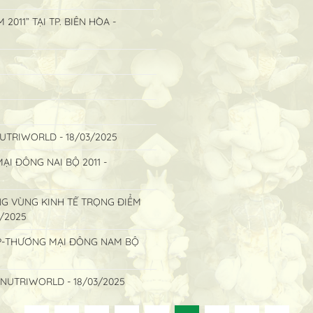
11” TẠI TP. BIÊN HÒA -
TRIWORLD - 18/03/2025
I ĐÔNG NAI BỘ 2011 -
G VÙNG KINH TẾ TRỌNG ĐIỂM
3/2025
P-THƯƠNG MẠI ĐÔNG NAM BỘ
NUTRIWORLD - 18/03/2025