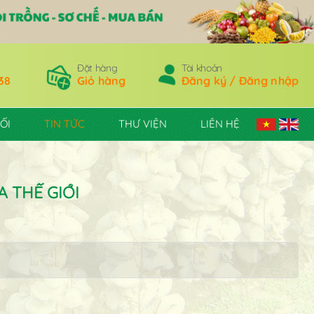
Đặt hàng
Tài khoản
38
Giỏ hàng
Đăng ký / Đăng nhập
ỐI
TIN TỨC
THƯ VIỆN
LIÊN HỆ
 THẾ GIỚI