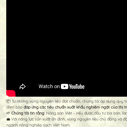
📦 Từ những vùng nguyên liệu đạt chuẩn, chúng tôi áp dụng quy t
đảm bảo
đáp ứng các tiêu chuẩn xuất khẩu nghiêm ngặt của thị t
🌱
Chúng tôi tin rằng
: Nông sản Việt – nếu được đầu tư bài bản, là
💼 Với năng lực sản xuất ổn định, vùng nguyên liệu chủ động và đ
ngành nông nghiệp sạch Việt Nam.