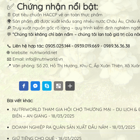
✅
Chứng nhận nổi bật:
📄 Đạt tiêu chuẩn HACCP về an toàn thực phẩm
🌍 Sản phẩm đã được xuất khẩu sang nhiều nước Châu Âu, Châu Á
🔎 Truy xuất nguồn gốc rõ ràng – quy trình kiểm định nghiêm ngặ
💬
“Chúng tôi không chỉ bán nấm – chúng tôi lan toả giá trị của n
📞
Liên hệ hợp tác: 0905.025.144 - 0939.019.669 - 0989.36.36.38
🌐 Website: nutriworld.net
📧 Email:
info@nutriworld.vn
📍 Văn phòng: Số 20, Hồ Thị Hương, Khu C, Ấp Xuân Thiện, Xã Xu
Bài viết khác:
NUTRIWORLD THAM GIA HỘI CHỢ THƯƠNG MẠI – DU LỊCH & Đ
BIÊN – AN GIANG - 18/03/2025
DOANH NGHIỆP RA QUÂN SẢN XUẤT ĐẦU NĂM - 18/03/2025
GIỮ TIẾNG CHO QUÊ - 18/03/2025